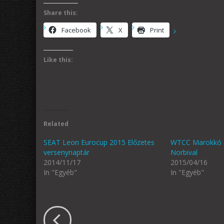
Share this:
Facebook
X
Print
Like this:
Related
SEAT Leon Eurocup 2015 Előzetes
WTCC Marokkó e
versenynaptár
Norbival
2014/11/17
2015/04/16
In "Egyéb"
In "Egyéb"