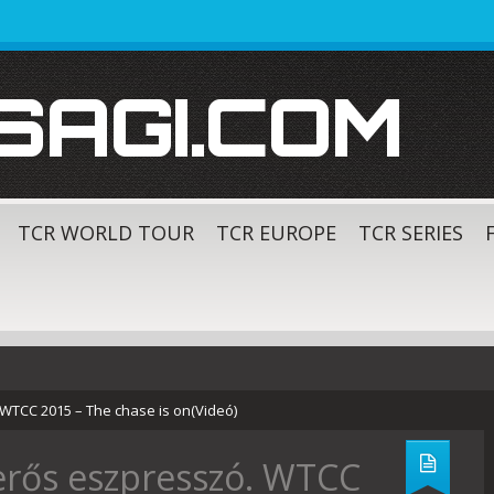
SAGI.COM
TCR WORLD TOUR
TCR EUROPE
TCR SERIES
 WTCC 2015 – The chase is on(Videó)
erős eszpresszó. WTCC