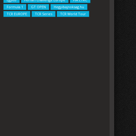
Formula 1
GT OPEN
Hegyibajnoksag.hu
TCR EUROPE
TCR Series
TCR World Tour