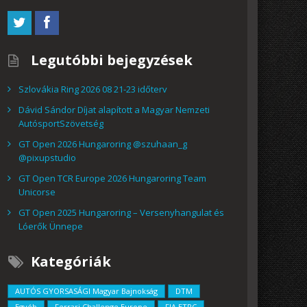
Legutóbbi bejegyzések
Szlovákia Ring 2026 08 21-23 időterv
Dávid Sándor Díjat alapított a Magyar Nemzeti
AutósportSzövetség
GT Open 2026 Hungaroring @szuhaan_g
@pixupstudio
GT Open TCR Europe 2026 Hungaroring Team
Unicorse
GT Open 2025 Hungaroring – Versenyhangulat és
Lóerők Ünnepe
Kategóriák
AUTÓS GYORSASÁGI Magyar Bajnokság
DTM
Egyéb
Ferrari Challenge Europe
FIA ETRC