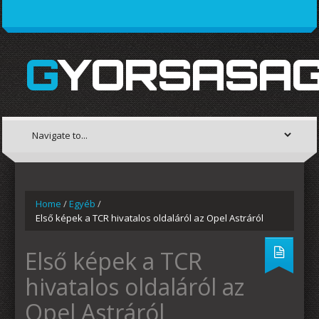
GYORSASAG
Home
/
Egyéb
/
Első képek a TCR hivatalos oldaláról az Opel Astráról
Első képek a TCR
hivatalos oldaláról az
Opel Astráról