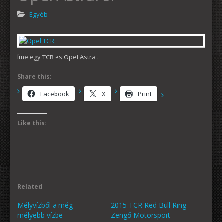
Egyéb
Íme egy TCR es Opel Astra .
Share this:
Facebook
X
Print
Like this:
Related
Mélyvízből a még
2015 TCR Red Bull Ring
mélyebb vízbe
Zengő Motorsport