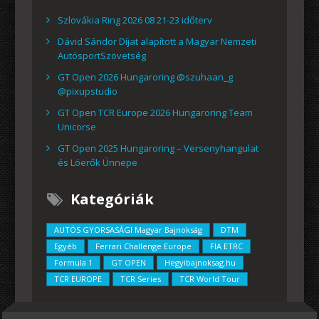
Szlovákia Ring 2026 08 21-23 időterv
Dávid Sándor Díjat alapított a Magyar Nemzeti
AutósportSzövetség
GT Open 2026 Hungaroring @szuhaan_g
@pixupstudio
GT Open TCR Europe 2026 Hungaroring Team
Unicorse
GT Open 2025 Hungaroring – Versenyhangulat
és Lóerők Ünnepe
Kategóriák
AUTÓS GYORSASÁGI Magyar Bajnokság
DTM
Egyéb
Ferrari Challenge Europe
FIA ETRC
Formula 1
GT OPEN
Hegyibajnoksag.hu
TCR EUROPE
TCR Series
TCR World Tour