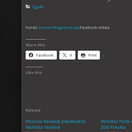
Egyéb
Forrás:
Lenovo Magyarország
Facebook oldala.
Share this:
Facebook
X
Print
Like this:
Related
Moscow Raceway pályabejárás
Michelisz Norbi 
Michelisz Norbival
Zöld Pokolba