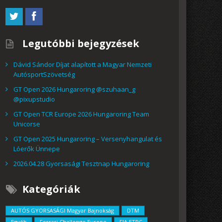
Legutóbbi bejegyzések
Dávid Sándor Díjat alapított a Magyar Nemzeti
AutósportSzövetség
GT Open 2026 Hungaroring @szuhaan_g
@pixupstudio
GT Open TCR Europe 2026 Hungaroring Team
Unicorse
GT Open 2025 Hungaroring – Versenyhangulat és
Lóerők Ünnepe
2026.04.28 Gyorsasági Tesztnap Hungaroring
Kategóriák
AUTÓS GYORSASÁGI Magyar Bajnokság
DTM
Egyéb
Ferrari Challenge Europe
FIA ETRC