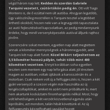
végül három nap lett.
Kedden és szerdán Gabriele
Tarquini vezetett, csütörtökön pedig én.
Ott volt Tiago
Monteiro is, de ő ezúttal nem ült autóba. Ahogyan legutóbb,
úgy valószínűleg most télen is Tarquini tesztel a legtöbbet
érthető okokból, hiszen neki van a legnagyobb tapasztalata
az autó fejlesztésével kapcsolatban, az pedig mindannyiunk
érdeke, hogy minél versenyképesebb autóval álljunk rajthoz
jövőre.
Szerencsére sokat mentem, egyetlen nap alatt megtettem
annak a kilométer-mennyiségnek a háromnegyedét, amit
Tarquini két nap alatt futott.
Közel 80 kört teljesítettem az
5,5 kilométer hosszú pályán, tehát több mint 400
kilométert vezettem.
Ennyit korábban soha egyetlen
teszten sem mentem egy nap leforgása alatt. Jól éreztem
magam az autóban, voltak újítások a karosszérián és a
motorban. Csak nekem volt új a felfüggesztés is, hiszen a két
gyári versenyző a szezon végén már használta az új
lengéscsillapítókat, amiket mi azért nem próbáltunk ki, mert
nem akartunk kockáztatni finomhangolás nélkül. Most, hogy
volt lehetőségem a két verziót közvetlenül egymás után
kipróbálni, azt mondom, talán hibát követtünk el. Az új
felfüggesztés kézzelfogható javulást hozott