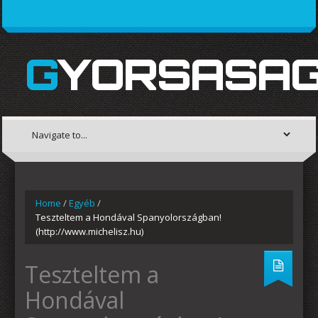
GYORSASAG
Home
/
Egyéb
/
Teszteltem a Hondával Spanyolországban!
(http://www.michelisz.hu)
Teszteltem a
Hondával