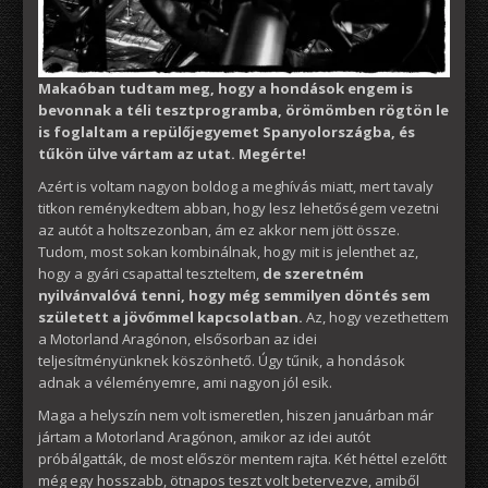
Makaóban tudtam meg, hogy a hondások engem is
bevonnak a téli tesztprogramba, örömömben rögtön le
is foglaltam a repülőjegyemet Spanyolországba, és
tűkön ülve vártam az utat. Megérte!
Azért is voltam nagyon boldog a meghívás miatt, mert tavaly
titkon reménykedtem abban, hogy lesz lehetőségem vezetni
az autót a holtszezonban, ám ez akkor nem jött össze.
Tudom, most sokan kombinálnak, hogy mit is jelenthet az,
hogy a gyári csapattal teszteltem,
de szeretném
nyilvánvalóvá tenni, hogy még semmilyen döntés sem
született a jövőmmel kapcsolatban.
Az, hogy vezethettem
a Motorland Aragónon, elsősorban az idei
teljesítményünknek köszönhető. Úgy tűnik, a hondások
adnak a véleményemre, ami nagyon jól esik.
Maga a helyszín nem volt ismeretlen, hiszen januárban már
jártam a Motorland Aragónon, amikor az idei autót
próbálgatták, de most először mentem rajta. Két héttel ezelőtt
még egy hosszabb, ötnapos teszt volt betervezve, amiből