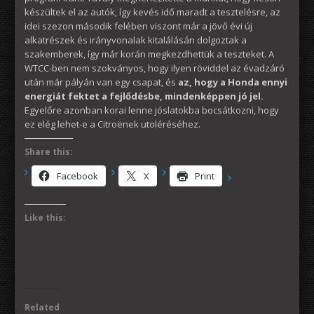
készültek el az autók, így kevés idő maradt a tesztelésre, az
idei szezon második felében viszont már a jövő évi új
alkatrészek és irányvonalak kitalálásán dolgoztak a
szakemberek, így már korán megkezdhettük a teszteket. A
WTCC-ben nem szokványos, hogy ilyen röviddel az évadzáró
után már pályán van egy csapat, és
az, hogy a Honda ennyi
energiát fektet a fejlődésbe, mindenképpen jó jel.
Egyelőre azonban korai lenne jóslatokba bocsátkozni, hogy
ez elég lehet-e a Citroënek utoléréséhez.
Share this:
Facebook
X
Print
Like this:
Related