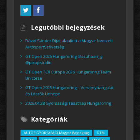
Legutóbbi bejegyzések
Dávid Sándor Díjat alapított a Magyar Nemzeti
AutósportSzövetség
GT Open 2026 Hungaroring @szuhaan_g
@pixupstudio
GT Open TCR Europe 2026 Hungaroring Team
Unicorse
GT Open 2025 Hungaroring – Versenyhangulat
és Lóerők Ünnepe
2026.04.28 Gyorsasági Tesztnap Hungaroring
Kategóriák
AUTÓS GYORSASÁGI Magyar Bajnokság
DTM
Egyéb
Ferrari Challenge Europe
FIA ETRC