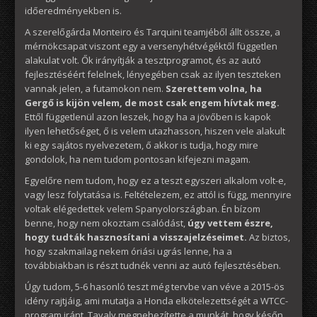
időeredményekben is.
A szerelőgárda Monteiro és Tarquini teamjéből állt össze, a
mérnökcsapat viszont egy a versenyhétvégéktől független
alakulat volt. Ők irányítják a tesztprogramot, és az autó
fejlesztéséért felelnek, lényegében csak az ilyen teszteken
vannak jelen, a futamokon nem.
Szerettem volna, ha
Gergő is kijön velem, de most csak engem hívtak meg.
Ettől függetlenül azon leszek, hogy ha a jövőben is kapok
ilyen lehetőséget, ő is velem utazhasson, hiszen vele alakult
ki egy sajátos nyelvezetem, ő akkor is tudja, hogy mire
gondolok, ha nem tudom pontosan kifejezni magam.
Egyelőre nem tudom, hogy ez a teszt egyszeri alkalom volt-e,
vagy lesz folytatása is. Feltételezem, ez attól is függ, mennyire
voltak elégedettek velem Spanyolországban. Én bízom
benne, hogy nem okoztam csalódást,
úgy vettem észre,
hogy tudták hasznosítani a visszajelzéseimet.
Az biztos,
hogy szakmailag nekem óriási ugrás lenne, ha a
továbbiakban is részt tudnék venni az autó fejlesztésében.
Úgy tudom, 5-6 hasonló teszt még tervbe van véve a 2015-ös
idény rajtjáig, ami mutatja a Honda elkötelezettségét a WTCC-
program iránt. Tavaly megnehezítette a munkát, hogy későn