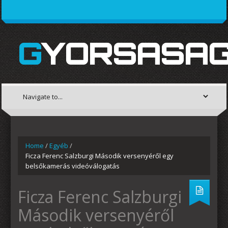
GYORSASAG
Home
/
Egyéb
/
Ficza Ferenc Salzburgi Második versenyéről egy
belsőkamerás videóválogatás
Ficza Ferenc Salzburgi
Második versenyéről