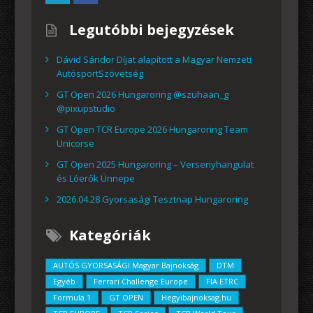
Legutóbbi bejegyzések
Dávid Sándor Díjat alapított a Magyar Nemzeti
AutósportSzövetség
GT Open 2026 Hungaroring @szuhaan_g
@pixupstudio
GT Open TCR Europe 2026 Hungaroring Team
Unicorse
GT Open 2025 Hungaroring – Versenyhangulat
és Lóerők Ünnepe
2026.04.28 Gyorsasági Tesztnap Hungaroring
Kategóriák
AUTÓS GYORSASÁGI Magyar Bajnokság
DTM
Egyéb
Ferrari Challenge Europe
FIA ETRC
Formula 1
GT OPEN
Hegyibajnoksag.hu