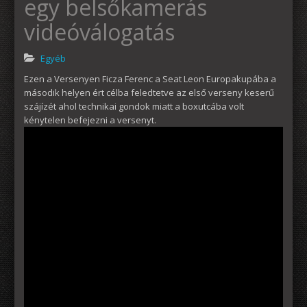
egy belsőkamerás
videóválogatás
Egyéb
Ezen a Versenyen Ficza Ferenc a Seat Leon Europakupába a
második helyen ért célba feledtetve az első verseny keserű
szájízét ahol technikai gondok miatt a boxutcába volt
kénytelen befejezni a versenyt.