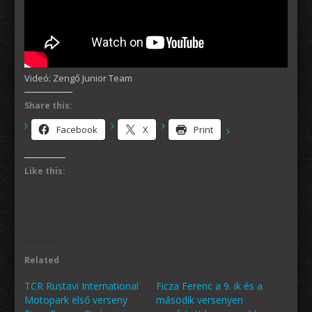
Videó: Zengő Junior Team
Share this:
Facebook
X
Print
Like this:
Related
TCR Rustavi International
Ficza Ferenc a 9. ik és a
Motopark első verseny
második versenyen