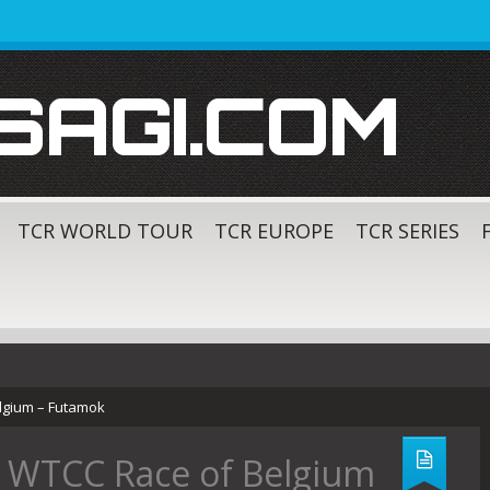
SAGI.COM
TCR WORLD TOUR
TCR EUROPE
TCR SERIES
lgium – Futamok
 WTCC Race of Belgium