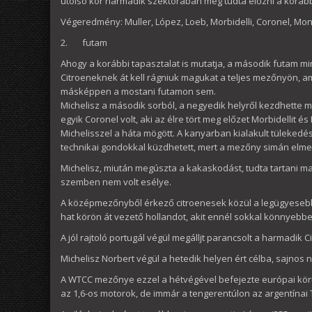
utolsó kör harmadik szektorában meg tudta előzni a korábbi
Végeredmény: Muller, López, Loeb, Morbidelli, Coronel, Mont
2. futam
Ahogy a korábbi tapasztalat is mutatja, a második futam min
Citroeneknek át kell rágniuk magukat a teljes mezőnyön, am
másképpen a mostani futamon sem.
Michelisz a második sorból, a negyedik helyről kezdhette meg
egyik Coronel volt, aki az élre tört meg előzet Morbidellit és
Michelisszel a háta mögött. A kanyarban kialakult tülekedés
technikai gondokkal küzdhetett, mert a mezőny simán elmen
Michelisz, miután megúszta a kakaskodást, tudta tartani ma
szemben nem volt esélye.
A középmezőnyből érkező citroenesek közül a legügyesebb
hat körön át vezető hollandot, akit ennél sokkal könnyebben
A jól rajtoló portugál végül megálljt parancsolt a harmadik 
Michelisz Norbert végül a hetedik helyen ért célba, sajnos n
A WTCC mezőnye ezzel a hétvégével befejezte európai körú
az 1,6-os motorok, de immár a tengerentúlon az argentína