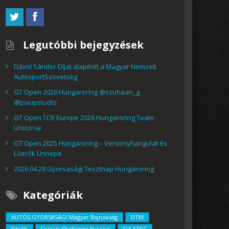
Legutóbbi bejegyzések
Dávid Sándor Díjat alapított a Magyar Nemzeti
AutósportSzövetség
GT Open 2026 Hungaroring @szuhaan_g
@pixupstudio
GT Open TCR Europe 2026 Hungaroring Team
Unicorse
GT Open 2025 Hungaroring – Versenyhangulat és
Lóerők Ünnepe
2026.04.28 Gyorsasági Tesztnap Hungaroring
Kategóriák
AUTÓS GYORSASÁGI Magyar Bajnokság
DTM
Egyéb
Ferrari Challenge Europe
FIA ETRC