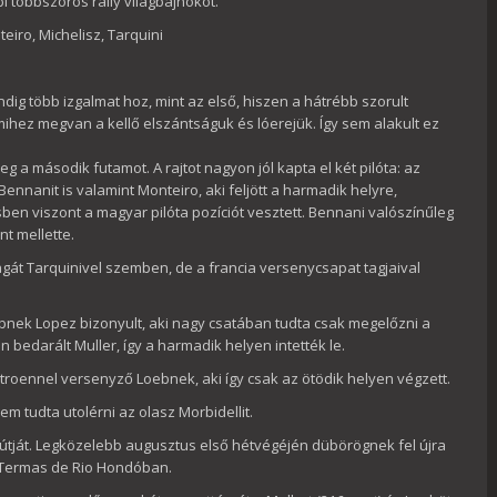
 többszörös rally világbajnokot.
eiro, Michelisz, Tarquini
dig több izgalmat hoz, mint az első, hiszen a hátrébb szorult
ihez megvan a kellő elszántságuk és lóerejük. Így sem alakult ez
 a második futamot. A rajtot nagyon jól kapta el két pilóta: az
 Bennanit is valamint Monteiro, aki feljött a harmadik helyre,
ben viszont a magyar pilóta pozíciót vesztett. Bennani valószínűleg
t mellette.
gát Tarquinivel szemben, de a francia versenycsapat tagjaival
nek Lopez bizonyult, aki nagy csatában tudta csak megelőzni a
 bedarált Muller, így a harmadik helyen intették le.
Citroennel versenyző Loebnek, aki így csak az ötödik helyen végzett.
em tudta utolérni az olasz Morbidellit.
tját. Legközelebb augusztus első hétvégéjén dübörögnek fel újra
i Termas de Rio Hondóban.