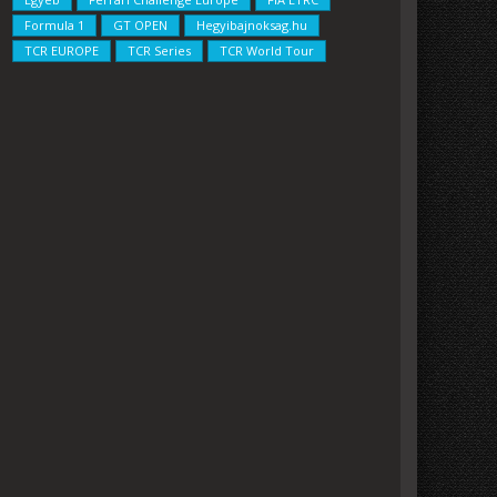
Formula 1
GT OPEN
Hegyibajnoksag.hu
TCR EUROPE
TCR Series
TCR World Tour