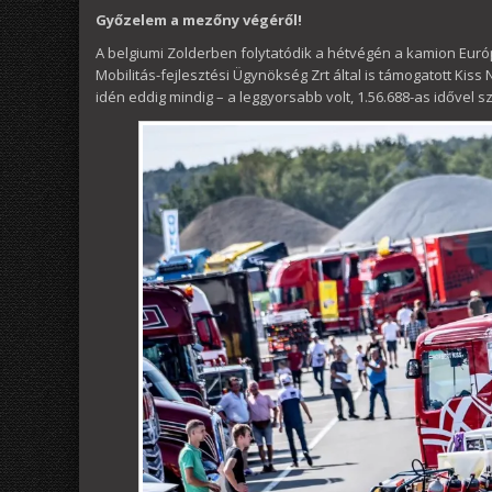
Győzelem a mezőny végéről!
A belgiumi Zolderben folytatódik a hétvégén a kamion Eur
Mobilitás-fejlesztési Ügynökség Zrt által is támogatott Ki
idén eddig mindig – a leggyorsabb volt, 1.56.688-as idővel s