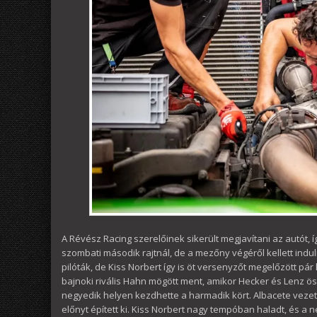
A Révész Racing szerelőinek sikerült megjavítani az autót, í
szombati második rajtnál, de a mezőny végéről kellett induln
pilóták, de Kiss Norbert így is öt versenyzőt megelőzött pár 
bajnoki rivális Hahn mögött ment, amikor Hecker és Lenz ös
negyedik helyen kezdhette a harmadik kört. Albacete vezet
előnyt épített ki. Kiss Norbert nagy tempóban haladt, és a n