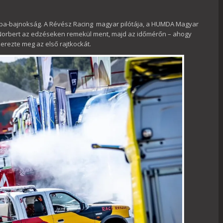
ópa-bajnokság. A Révész Racing magyar pilótája, a HUMDA Magyar
ss Norbert az edzéseken remekül ment, majd az időmérőn – ahogy
zerezte meg az első rajtkockát.