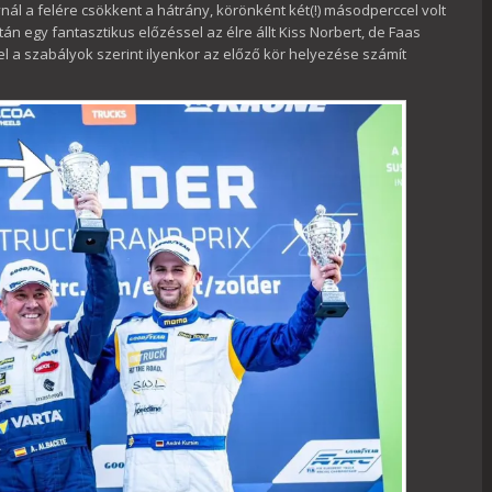
nál a felére csökkent a hátrány, körönként két(!) másodperccel volt
n egy fantasztikus előzéssel az élre állt Kiss Norbert, de Faas
vel a szabályok szerint ilyenkor az előző kör helyezése számít