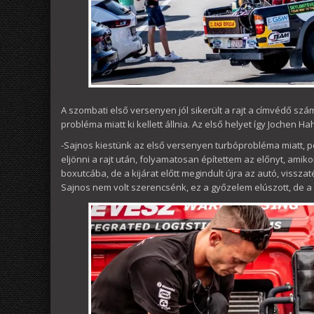
A szombati első versenyen jól sikerült a rajt a címvédő sz
probléma miatt ki kellett állnia. Az első helyet így Jochen H
-Sajnos kiestünk az első versenyen turbóprobléma miatt, pe
eljönni a rajt után, folyamatosan építettem az előnyt, ami
boxutcába, de a kijárat előtt megindult újra az autó, visszat
Sajnos nem volt szerencsénk, ez a győzelem elúszott, de 