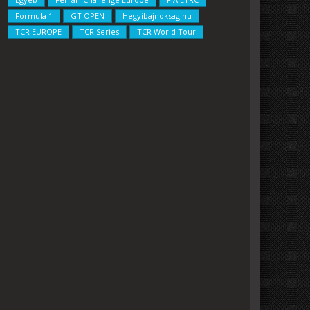
Formula 1
GT OPEN
Hegyibajnoksag.hu
TCR EUROPE
TCR Series
TCR World Tour