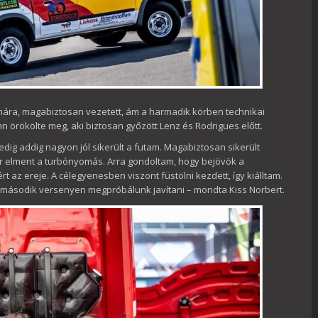
ámára, magabiztosan vezetett, ám a harmadik körben technikai
ahn örökölte meg, aki biztosan győzött Lenz és Rodrigues előtt.
dig addig nagyon jól sikerült a futam. Magabiztosan sikerült
kor elment a turbónyomás. Arra gondoltam, hogy bejövök a
ért az ereje. A célegyenesben viszont füstölni kezdett, így kiálltam.
a második versenyen megpróbálunk javítani – mondta Kiss Norbert.