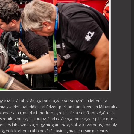
gy a MOL által is támogatott magyar versenyző ott lehetett a
ia. Az élen haladók által felvert porban hátul keveset láthattak a
kanyar alatt, majd a hetedik helyre jött fel az első kör végére! A
szeütközött, így a HUMDA által is támogatott magyar pilóta már a
ett, és kihasználva, hogy mögötte nagy volt a kavarodás, komoly
egyedik körben újabb pozíciót javított, majd Kursim mellett is