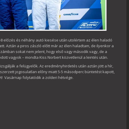
.7-8 előzés és néhány autó kiesése után utolértem az élen haladó
t. Aztán a piros zászló előtt már az élen haladtam, de ilyenkor a
számban sokat nem jelent, hogy első vagy második vagy, de a
ódott vagyok – mondta Kiss Norbert közvetlenül a leintés után.
izsgálják a felügyelők. Az eredményhirdetés után aztán jött a hír,
 szerzett jogosulatlan előny miatt 5-5 másodperc büntetést kapott,
t! Vasárnap folytatódik a zolderi hétvége.