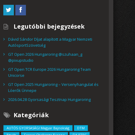
Legutóbbi bejegyzések
Dávid Sándor Díjat alapított a Magyar Nemzeti
AutósportSzövetség
GT Open 2026 Hungaroring @szuhaan_g
@pixupstudio
GT Open TCR Europe 2026 Hungaroring Team
Unicorse
GT Open 2025 Hungaroring – Versenyhangulat és
Lóerők Ünnepe
2026.04.28 Gyorsasági Tesztnap Hungaroring
Kategóriák
AUTÓS GYORSASÁGI Magyar Bajnokság
DTM
Egyéb
Ferrari Challenge Europe
FIA ETRC