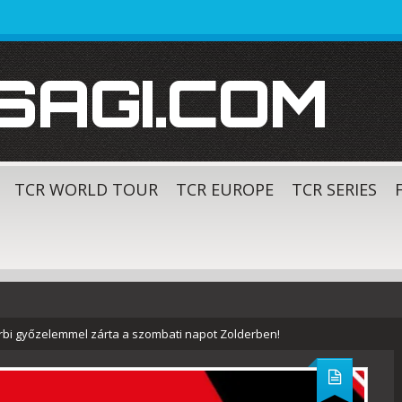
SAGI.COM
TCR WORLD TOUR
TCR EUROPE
TCR SERIES
rbi győzelemmel zárta a szombati napot Zolderben!