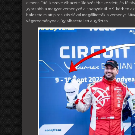
elment. Ettől kezdve Albacete üldözésébe kezdett, és féltáv
gyorsabb a magyar versenyző a spanyolnál. A 9. körben aztá
balesete miatt piros zászlóval megállították a versenyt. Mi
végeredménynek, így Albacete lett a győztes.