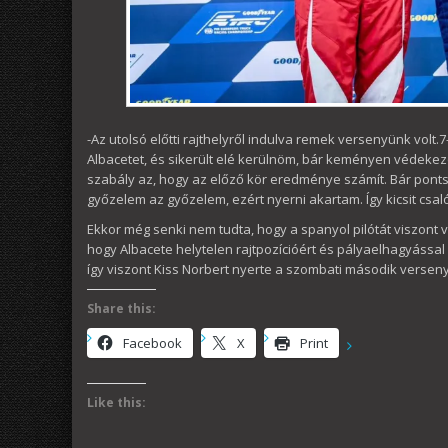
-Az utolsó előtti rajthelyről indulva remek versenyünk volt
Albacetet, és sikerült elé kerülnöm, bár keményen védekezet
szabály az, hogy az előző kör eredménye számít. Bár pont
győzelem az győzelem, ezért nyerni akartam. Így kicsit csal
Ekkor még senki nem tudta, hogy a spanyol pilótát viszont v
hogy Albacete helytelen rajtpozícióért és pályaelhagyással
így viszont Kiss Norbert nyerte a szombati második verseny
Share this:
Facebook
X
Print
Like this: