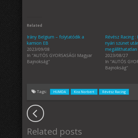
Related
Irány Belgium – folytatódik a
Révész Racing : 
kamion EB
nyári szünet után
2023/09/08
megállíthatatlan
In "AUTÓS GYORSASÁGI Magyar
2023/08/27
Bajnokság"
In "AUTÓS GYO
Bajnokság"
Tags:
HUMDA
Kiss Norbert
Révész Racing
Related posts