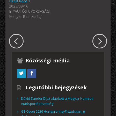
Pirelli Race 1
2023/09/16
In "AUTÓS GYORSASÁGI
Magyar Bajnokság"
Közösségi média
Legutóbbi bejegyzések
Dávid Sándor Díjat alapított a Magyar Nemzeti
AutósportSzövetség
GT Open 2026 Hungaroring @szuhaan_g