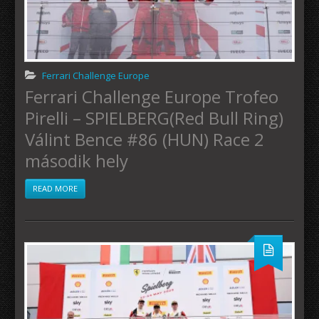
Ferrari Challenge Europe
Ferrari Challenge Europe Trofeo
Pirelli – SPIELBERG(Red Bull Ring)
Válint Bence #86 (HUN) Race 2
második hely
READ MORE