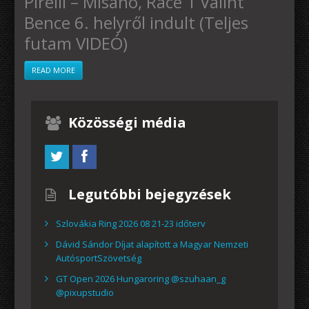
Pirelli – Misano, Race 1 Válint
Bence 6. helyről indult (Teljes
futam VIDEÓ)
READ MORE
Közösségi média
Legutóbbi bejegyzések
Szlovákia Ring 2026 08 21-23 időterv
Dávid Sándor Díjat alapított a Magyar Nemzeti
AutósportSzövetség
GT Open 2026 Hungaroring @szuhaan_g
@pixupstudio