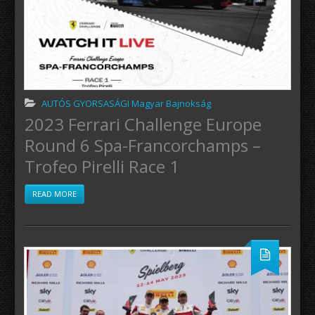
AUTÓS GYORSASÁGI Magyar Bajnokság
2023 Ferrari Challenge Europe
Round 6 Spa-Francorchamps –
Trofeo Pirelli Race 1
READ MORE