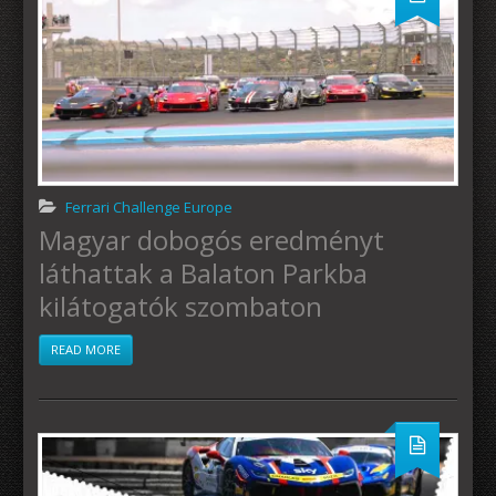
Ferrari Challenge Europe
Magyar dobogós eredményt
láthattak a Balaton Parkba
kilátogatók szombaton
READ MORE