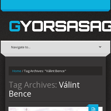
GYORSASAG
Home
/
Tag Archives: "Válint Bence"
Tag Archives:
Válint
Bence