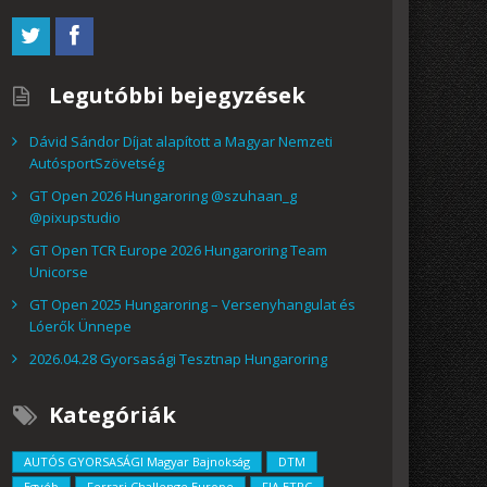
Legutóbbi bejegyzések
Dávid Sándor Díjat alapított a Magyar Nemzeti
AutósportSzövetség
GT Open 2026 Hungaroring @szuhaan_g
@pixupstudio
GT Open TCR Europe 2026 Hungaroring Team
Unicorse
GT Open 2025 Hungaroring – Versenyhangulat és
Lóerők Ünnepe
2026.04.28 Gyorsasági Tesztnap Hungaroring
Kategóriák
AUTÓS GYORSASÁGI Magyar Bajnokság
DTM
Egyéb
Ferrari Challenge Europe
FIA ETRC