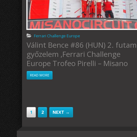
Ferrari Challenge Europe
Válint Bence #86 (HUN) 2. futam
győzelem ,Ferrari Challenge
Europe Trofeo Pirelli – Misano
READ MORE
1
2
NEXT →