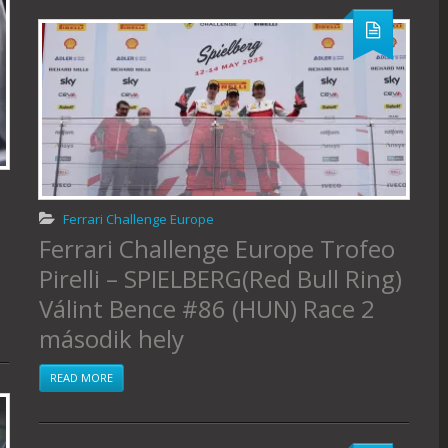
Ferrari Challenge Europe
Ferrari Challenge Europe Trofeo
Pirelli – SPIELBERG(Red Bull Ring)
Válint Bence #86 (HUN) Race 2
második hely
READ MORE