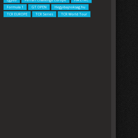
Formula 1
GT OPEN
Hegyibajnoksag.hu
TCR EUROPE
TCR Series
TCR World Tour