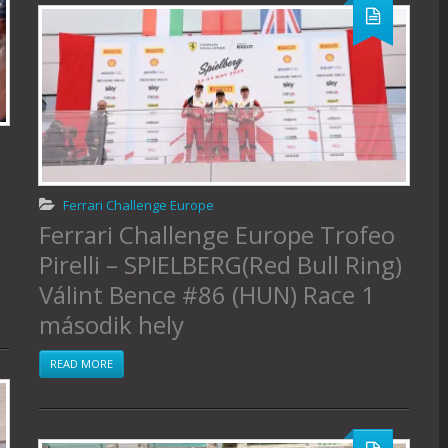
l
Ferrari Challenge Europe
Ferrari Challenge Europe Trofeo
Pirelli – SPIELBERG(Red Bull Ring)
Válint Bence #86 (HUN) Race 1
második hely
READ MORE