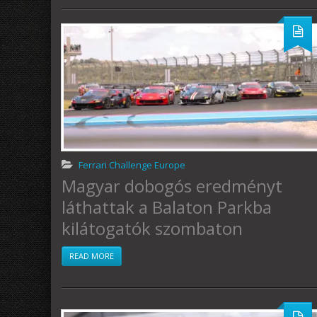
Ferrari Challenge Europe
Magyar dobogós eredményt
láthattak a Balaton Parkba
kilátogatók szombaton
READ MORE