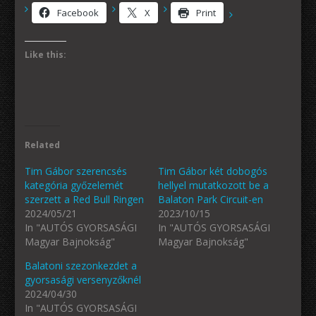
Facebook
X
Print
Like this:
Related
Tim Gábor szerencsés
Tim Gábor két dobogós
kategória győzelemét
hellyel mutatkozott be a
szerzett a Red Bull Ringen
Balaton Park Circuit-en
2024/05/21
2023/10/15
In "AUTÓS GYORSASÁGI
In "AUTÓS GYORSASÁGI
Magyar Bajnokság"
Magyar Bajnokság"
Balatoni szezonkezdet a
gyorsasági versenyzőknél
2024/04/30
In "AUTÓS GYORSASÁGI