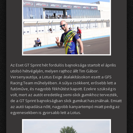
Az Eset GT Sprint hét fordulós bajnoksága startolt el április
utolsó hétvégéjén, melyen rajthoz állt Tim Gábor.
Versenyautója, a Lotus Exige átalakításokon esett a GFS
Racing Team műhelyében. A súlya csökkent, erősebb lett a
futóműve, és nagyobb fékhűtést kapott. Ezekre szükség is
volt, mert az autót eredetileg semi-slick gumikhoz tervezték,
de a GT Sprint bajnokságban slick gumikat használnak. Emiatt
az autó tapadása nőtt, nagyobb kanyartempó miatt pedig az
egyenesekben is gyorsabb lett a Lotus.