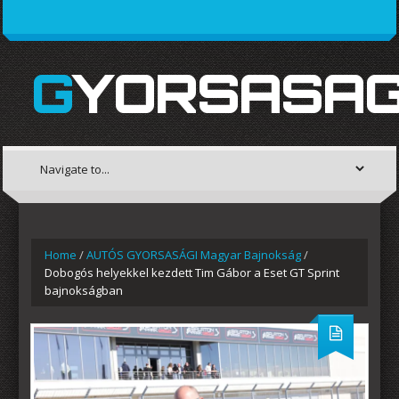
GYORSASAG
Home
/
AUTÓS GYORSASÁGI Magyar Bajnokság
/
Dobogós helyekkel kezdett Tim Gábor a Eset GT Sprint
bajnokságban