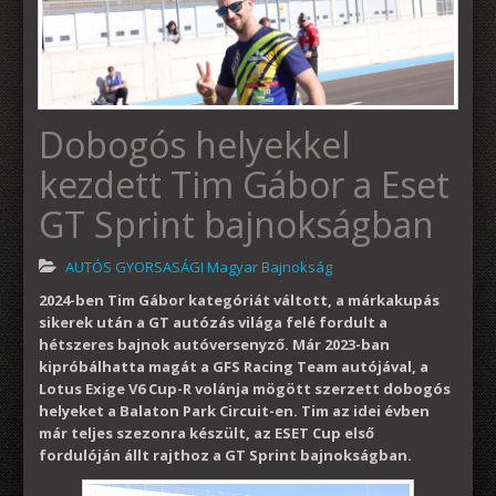
Dobogós helyekkel
kezdett Tim Gábor a Eset
GT Sprint bajnokságban
AUTÓS GYORSASÁGI Magyar Bajnokság
2024-ben Tim Gábor kategóriát váltott, a márkakupás
sikerek után a GT autózás világa felé fordult a
hétszeres bajnok autóversenyző. Már 2023-ban
kipróbálhatta magát a GFS Racing Team autójával, a
Lotus Exige V6 Cup-R volánja mögött szerzett dobogós
helyeket a Balaton Park Circuit-en. Tim az idei évben
már teljes szezonra készült, az ESET Cup első
fordulóján állt rajthoz a GT Sprint bajnokságban.