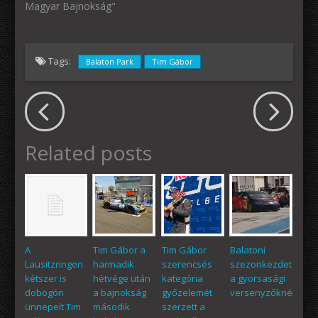
Magyar Bajnokság"
Tags:
Balaton Park
Tim Gábor
Related posts
A
Tim Gábor a
Tim Gábor
Balatoni
Lausitzringen
harmadik
szerencsés
szezonkezdet
kétszer is
hétvége után
kategória
a gyorsasági
dobogón
a bajnokság
győzelemét
versenyzőknél
ünnepelt Tim
második
szerzett a