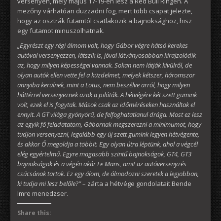
versenyen, mely május 17-19-én lesz a Red Bull Ringen. A
mezőny várhatóan duzzadni fog, mert több csapat jelezte,
hogy az osztrák futamtól csatlakozik a bajnoksághoz, hisz
egy futamot minuszolhatnak.
„Egyrészt egy régi álmom volt, hogy Gábor végre hátsó kerekes
autóval versenyezzen, látszik is, jóval látványosabban kirajzolódik
az, hogy milyen képességei vannak. Sokan nem látják kívülről, de
olyan autók ellen vette fel a küzdelmet, melyek kétszer, háromszor
annyiba kerülnek, mint a Lotus, nem beszélve arról, hogy milyen
háttérrel versenyeznek azok a pilóták. A hétvégére két szett gumink
volt, ezek el is fogytak. Mások csak az időméréseken használtak el
ennyit. A GT világa gyönyörű, de felfoghatatlanul drága. Most ez lesz
az egyik fő feladatatom, Gábornak megszerezni a minimumot, hogy
tudjon versenyezni, legalább egy új szett gumink legyen hétvégente,
és akkor Ő megoldja a többit. Egy olyan útra léptünk, ahol a végcél
elég egyértelmű. Egyre magasabb szintű bajnokságok, GT4, GT3
bajnokságok és a végén akár Le Mans, amit az autóversenyzés
csúcsának tartok. Ez egy álom, de álmodozni szeretek a legjobban,
ki tudja mi lesz belőle?”
– zárta a hétvége gondolatait Bende
Imre menedzser.
Share this: