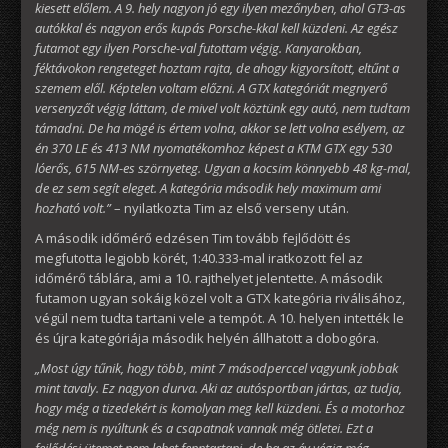
kiesett előlem. A 9. hely nagyon jó egy ilyen mezőnyben, ahol GT3-as
autókkal és nagyon erős kupás Porsche-kkal kell küzdeni. Az egész
futamot egy ilyen Porsche-val futottam végig. Kanyarokban,
féktávokon rengeteget hoztam rajta, de ahogy kigyorsított, eltűnt a
szemem elől. Képtelen voltam előzni. A GTX kategóriát megnyerő
versenyzőt végig láttam, de mivel volt köztünk egy autó, nem tudtam
támadni. De ha mögé is értem volna, akkor se lett volna esélyem, az
én 370 LE és 413 NM nyomatékomhoz képest a KTM GTX egy 530
lóerős, 615 NM-es szörnyeteg. Ugyan a kocsim könnyebb 48 kg-mal,
de ez sem segít eleget. A kategória második hely maximum ami
hozható volt.”
– nyilatkozta Tim az első verseny után.
A második időmérő edzésen Tim tovább fejlődött és
megfutotta legjobb körét, 1:40.333-mal iratkozott fel az
időmérő táblára, ami a 10. rajthelyet jelentette. A második
futamon ugyan sokáig közel volt a GTX kategória riválisához,
végül nem tudta tartani vele a tempót. A 10. helyen intették le
és újra kategóriája második helyén állhatott a dobogóra.
„Most úgy tűnik, hogy több, mint 7 másodperccel vagyunk jobbak
mint tavaly. Ez nagyon durva. Aki az autósportban jártas, az tudja,
hogy még a tizedekért is komolyan meg kell küzdeni. És a motorhoz
még nem is nyúltunk és a csapatnak vannak még ötletei. Ezt a
fejlődési ütemet nem lehet fenntartani, de ha az év végig még