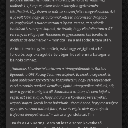
találunk 1-1,5 mp-et, akkor már a kategória győzelemért
küzdhetünk. Úgy érzem ez már az szezon felére megvalósulhat. Azt
is jó volt látni, hogy az autómnál kétszer, háromszor drágább
csúcsgépekkel is tudom tartani a lépést. Persze, itt a pilóták
kvalitásai is szerepet kapnak, de örülök, hogy elindulhattam a GT
versenyzés világa felé. Tanulnom és gyorsulnom kell tovább és
meglesz az eredménye.”
– mondta Tim a második futam után.
Az idei tervek egyértelműek, valahogy végigfutni a hét
fordulós bajnokságot és év végén közel lenni a kategória
bajnoki címhez.
„Hatalmas köszönettel tartozom a támogatóimnak és Burkus
Egonnak, a GFS Racing Team vezetőjének. Ezeknek a cégeknek és
Egon autósport szeretetének köszönhetem, hogy versenyezhetek
ezzel a csodás autóval. Remélem, újabb támogatókat találunk, sőt,
akár a gyártó is mögénk áll. Elindultunk az úton, de nem látjuk a
végét, azt sem tudjuk, hogy indulunk a következő versenyeken.
Napról napra, körről körre haladunk. Bízom benne, hogy most végre
egy teljes szezont tudunk futni, és az év végén akár egy bajnoki
trófeával ünnepelhetünk.”
– zárta a gondolatait Tim.
Tim és a GFS Racing Team ott lesz a soron következő