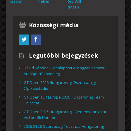
Gábor
helyén
Red Bull
Ringen
Közösségi média
Legutóbbi bejegyzések
Dávid Sándor Díjat alapított a Magyar Nemzeti
AutósportSzövetség
GT Open 2026 Hungaroring @szuhaan_g
@pixupstudio
GT Open TCR Europe 2026 Hungaroring Team
Unicorse
GT Open 2025 Hungaroring – Versenyhangulat
és Lóerők Ünnepe
2026.04.28 Gyorsasági Tesztnap Hungaroring