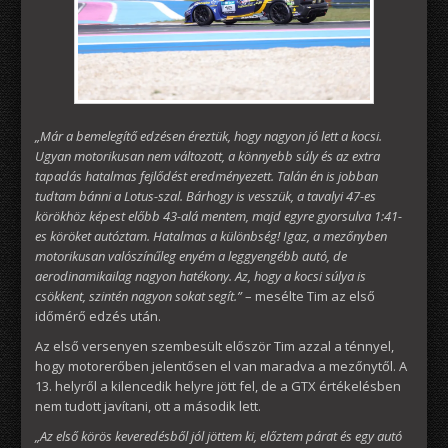
„Már a bemelegítő edzésen éreztük, hogy nagyon jó lett a kocsi.
Ugyan motorikusan nem változott, a könnyebb súly és az extra
tapadás hatalmas fejlődést eredményezett. Talán én is jobban
tudtam bánni a Lotus-szal. Bárhogy is vesszük, a tavalyi 47-es
körökhöz képest előbb 43-alá mentem, majd egyre gyorsulva 1:41-
es köröket autóztam. Hatalmas a különbség! Igaz, a mezőnyben
motorikusan valószínűleg enyém a leggyengébb autó, de
aerodinamikailag nagyon hatékony. Az, hogy a kocsi súlya is
csökkent, szintén nagyon sokat segít.”
– mesélte Tim az első
időmérő edzés után.
Az első versenyen szembesült először Tim azzal a ténnyel,
hogy motorerőben jelentősen el van maradva a mezőnytől. A
13. helyről a kilencedik helyre jött fel, de a GTX értékelésben
nem tudott javítani, ott a második lett.
„Az első körös keveredésből jól jöttem ki, előztem párat és egy autó