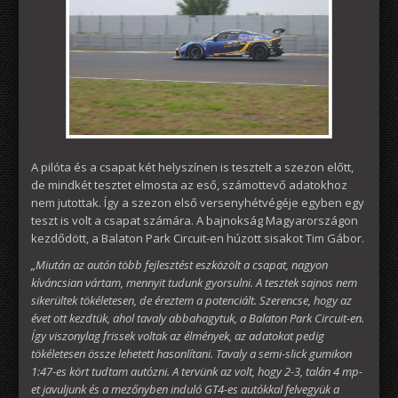
A pilóta és a csapat két helyszínen is tesztelt a szezon előtt,
de mindkét tesztet elmosta az eső, számottevő adatokhoz
nem jutottak. Így a szezon első versenyhétvégéje egyben egy
teszt is volt a csapat számára. A bajnokság Magyarországon
kezdődött, a Balaton Park Circuit-en húzott sisakot Tim Gábor.
„Miután az autón több fejlesztést eszközölt a csapat, nagyon
kíváncsian vártam, mennyit tudunk gyorsulni. A tesztek sajnos nem
sikerültek tökéletesen, de éreztem a potenciált. Szerencse, hogy az
évet ott kezdtük, ahol tavaly abbahagytuk, a Balaton Park Circuit-en.
Így viszonylag frissek voltak az élmények, az adatokat pedig
tökéletesen össze lehetett hasonlítani. Tavaly a semi-slick gumikon
1:47-es kört tudtam autózni. A tervünk az volt, hogy 2-3, talán 4 mp-
et javuljunk és a mezőnyben induló GT4-es autókkal felvegyük a