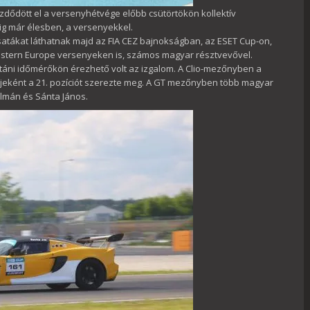
dődött el a versenyhétvége előbb csütörtökön kollektív
g már élesben, a versenyekkel.
satákat láthatnak majd az FIA CEZ bajnokságban, az ESET Cup-on,
astern Europe versenyeken is, számos magyar résztvevővel.
utáni időmérőkön érezhető volt az izgalom. A Clio-mezőnyben a
jeként a 21. pozíciót szerezte meg. A GT mezőnyben több magyar
álmán és Sánta János.