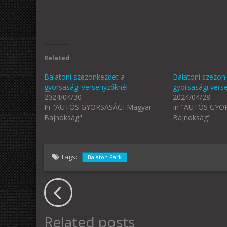
Related
Balatoni szezonkezdet a
Balatoni szezon
gyorsasági versenyzőknél
gyorsasági vers
2024/04/30
2024/04/28
In "AUTÓS GYORSASÁGI Magyar
In "AUTÓS GYO
Bajnokság"
Bajnokság"
Tags:
Balaton Park
Related posts