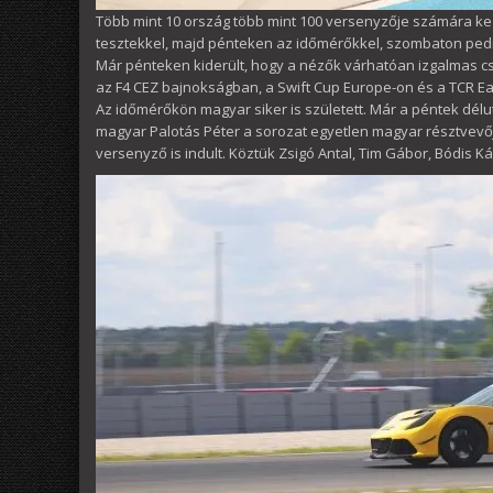
Több mint 10 ország több mint 100 versenyzője számára kez
tesztekkel, majd pénteken az időmérőkkel, szombaton pedi
Már pénteken kiderült, hogy a nézők várhatóan izgalmas c
az F4 CEZ bajnokságban, a Swift Cup Europe-on és a TCR E
Az időmérőkön magyar siker is született. Már a péntek dél
magyar Palotás Péter a sorozat egyetlen magyar résztvevő
versenyző is indult. Köztük Zsigó Antal, Tim Gábor, Bódis K