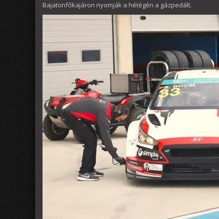
Bajatonfőkajáron nyomják a hétégén a gázpedált.