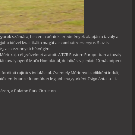
gyarok számára, hiszen a pénteki eredmények alapján a tavaly a
obb idővel kvalifikálta magát a szombati versenyre. S az is
ség a szezonnyitó hétvégén.
ric rajt-cél győzelmet aratott. A TCR Eastern Europe-ban a tavaly
iát tavaly nyerő Mat’o Homolánál, de hibás rajt miatt 10 másodperc
ordított rajtrács indulással. Csermely Móric nyolcadikként indult,
autók endruance futamában legjobb magyarként Zsigo Antal a 11.
ron, a Balaton Park Circuit-on.