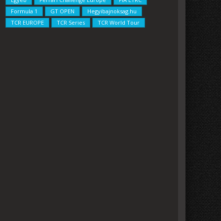
Formula 1
GT OPEN
Hegyibajnoksag.hu
TCR EUROPE
TCR Series
TCR World Tour