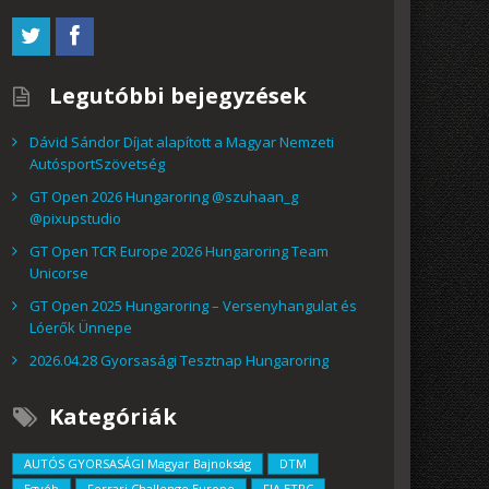
Legutóbbi bejegyzések
Dávid Sándor Díjat alapított a Magyar Nemzeti
AutósportSzövetség
GT Open 2026 Hungaroring @szuhaan_g
@pixupstudio
GT Open TCR Europe 2026 Hungaroring Team
Unicorse
GT Open 2025 Hungaroring – Versenyhangulat és
Lóerők Ünnepe
2026.04.28 Gyorsasági Tesztnap Hungaroring
Kategóriák
AUTÓS GYORSASÁGI Magyar Bajnokság
DTM
Egyéb
Ferrari Challenge Europe
FIA ETRC