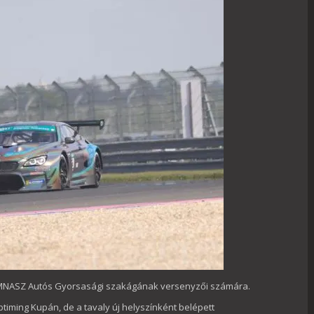
z MNASZ Autós Gyorsasági szakágának versenyzői számára.
iming Kupán, de a tavaly új helyszínként belépett