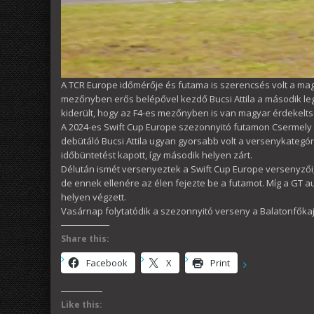
A TCR Europe időmérője és futama is szerencsés volt a ma
mezőnyben erős belépővel kezdő Bucsi Attila a második legj
kiderült, hogy az F4-es mezőnyben is van magyar érdekelt
A 2024-es Swift Cup Europe szezonnyitó futamon Csermely Mó
debütáló Bucsi Attila ugyan gyorsabb volt a versenykategór
időbüntetést kapott, így második helyen zárt.
Délután ismét versenyeztek a Swift Cup Europe versenyzői, f
de ennek ellenére az élen fejezte be a futamot. Míg a GT 
helyen végzett.
Vasárnap folytatódik a szezonnyitó verseny a Balatonfőkajá
Share this:
Facebook
X
Print
Like this: