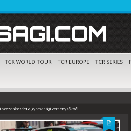
SAGI.COM
TCR WORLD TOUR
TCR EUROPE
TCR SERIES
i szezonkezdet a gyorsasági versenyzőknél