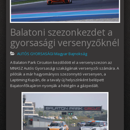
Balatoni szezonkezdet a
gyorsasági versenyzőknél
AUTÓS GYORSASÁGI Magyar Bajnokság
A Balaton Park Circuiton kezdődött el a versenyszezon az
MNASZ Autós Gyorsasági szakágának versenyzői számára. A
pilóták a már hagyományos szezonnyitó versenyen, a
Laptiming Kupán, de a tavaly új helyszínként belépett
Bajatonfőkajáron nyomják a hétégén a gázpedált.