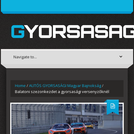
GYORSASAG
Home
/
AUTÓS GYORSASÁGI Magyar Bajnokság
/
Balatoni szezonkezdet a gyorsasági versenyzőknél