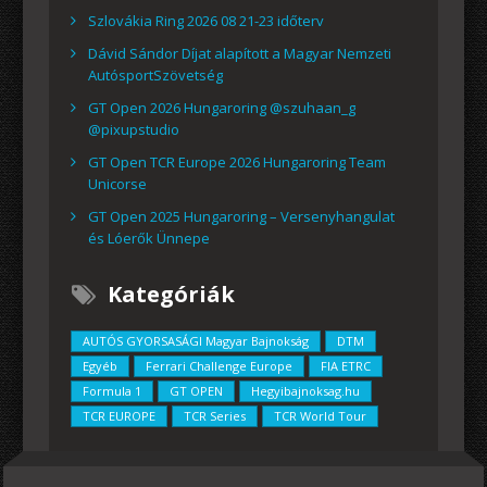
Szlovákia Ring 2026 08 21-23 időterv
Dávid Sándor Díjat alapított a Magyar Nemzeti
AutósportSzövetség
GT Open 2026 Hungaroring @szuhaan_g
@pixupstudio
GT Open TCR Europe 2026 Hungaroring Team
Unicorse
GT Open 2025 Hungaroring – Versenyhangulat
és Lóerők Ünnepe
Kategóriák
AUTÓS GYORSASÁGI Magyar Bajnokság
DTM
Egyéb
Ferrari Challenge Europe
FIA ETRC
Formula 1
GT OPEN
Hegyibajnoksag.hu
TCR EUROPE
TCR Series
TCR World Tour