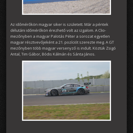
Az időmérőkön magyar siker is született. Már a péntek
délutáni időmérőkön érezhető volt az izgalom. A Clio-
mezőnyben a magyar Palotás Péter a sorozat egyetlen
magyar résztvevőjeként a 21. pozíciót szerezte meg. A GT
mezőnyben több magyar versenyző is indult. Köztük Zsigó
Antal, Tim Gábor, Bódis Kálmán és Sánta János.