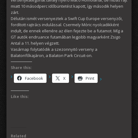
miatt 10 másodperc időbüntetést kapott, így második helyen
zárt.
Délután ismét versenyeztek a Swift Cup Europe versenyzői,
fordított rajtrács indulással. Csermely Móric nyolcadikként
indult, de ennek ellenére az élen fejezte be a futamot. Míg a
GT autók endruance futamában legjobb magyarként Zsigo
Antal a 11. helyen végzett.
Vasárnap folytatódik a szezonnyitó verseny a
Balatonfőkajáron, a Balaton Park Circuit-on.
Share this:
Facebook
X
Print
Like this:
Related