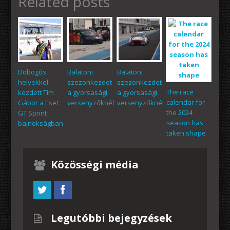
Related posts
Dobogós
Balatoni
Balatoni
helyekkel
szezonkezdet
szezonkezdet
The race
kezdett Tim
a gyorsasági
a gyorsasági
calendar for
Gábor a Eset
versenyzőknél
versenyzőknél
the 2024
GT Sprint
season has
bajnokságban
taken shape
Közösségi média
Legutóbbi bejegyzések