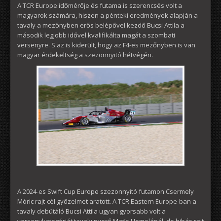
A TCR Europe időmérője és futama is szerencsés volt a
magyarok számára, hiszen a pénteki eredmények alapján a
tavaly a mezőnyben erős belépővel kezdő Bucsi Attila a
második legjobb idővel kvalifikálta magát a szombati
versenyre. S az is kiderült, hogy az F4-es mezőnyben is van
magyar érdekeltség a szezonnyitó hétvégén.
A 2024-es Swift Cup Europe szezonnyitó futamon Csermely
Móric rajt-cél győzelmet aratott. A TCR Eastern Europe-ban a
tavaly debütáló Bucsi Attila ugyan gyorsabb volt a
versenykategóriát tavaly nyerő Mat’o Homolánál, de hibás rajt