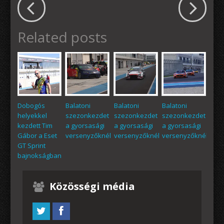
Related posts
Dobogós
Balatoni
Balatoni
Balatoni
helyekkel
szezonkezdet
szezonkezdet
szezonkezdet
kezdett Tim
a gyorsasági
a gyorsasági
a gyorsasági
Gábor a Eset
versenyzőknél
versenyzőknél
versenyzőknél
GT Sprint
bajnokságban
Közösségi média