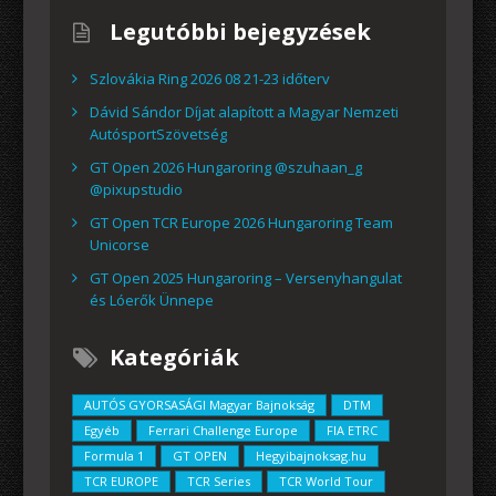
Legutóbbi bejegyzések
Szlovákia Ring 2026 08 21-23 időterv
Dávid Sándor Díjat alapított a Magyar Nemzeti
AutósportSzövetség
GT Open 2026 Hungaroring @szuhaan_g
@pixupstudio
GT Open TCR Europe 2026 Hungaroring Team
Unicorse
GT Open 2025 Hungaroring – Versenyhangulat
és Lóerők Ünnepe
Kategóriák
AUTÓS GYORSASÁGI Magyar Bajnokság
DTM
Egyéb
Ferrari Challenge Europe
FIA ETRC
Formula 1
GT OPEN
Hegyibajnoksag.hu
TCR EUROPE
TCR Series
TCR World Tour