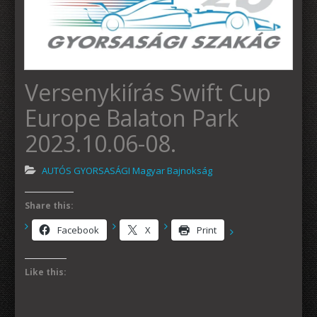
Versenykiírás Swift Cup
Europe Balaton Park
2023.10.06-08.
AUTÓS GYORSASÁGI Magyar Bajnokság
Share this:
Facebook
X
Print
Like this: