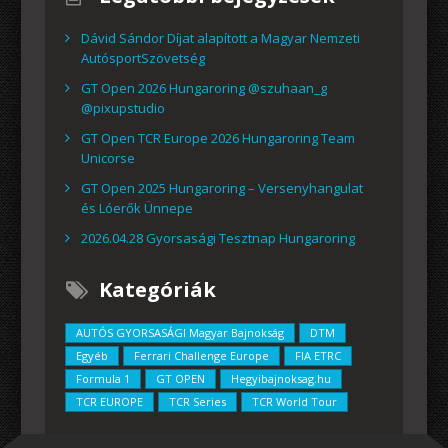
Dávid Sándor Díjat alapított a Magyar Nemzeti
AutósportSzövetség
GT Open 2026 Hungaroring @szuhaan_g
@pixupstudio
GT Open TCR Europe 2026 Hungaroring Team
Unicorse
GT Open 2025 Hungaroring – Versenyhangulat
és Lóerők Ünnepe
2026.04.28 Gyorsasági Tesztnap Hungaroring
Kategóriák
AUTÓS GYORSASÁGI Magyar Bajnokság
DTM
Egyéb
Ferrari Challenge Europe
FIA ETRC
Formula 1
GT OPEN
Hegyibajnoksag.hu
TCR EUROPE
TCR Series
TCR World Tour