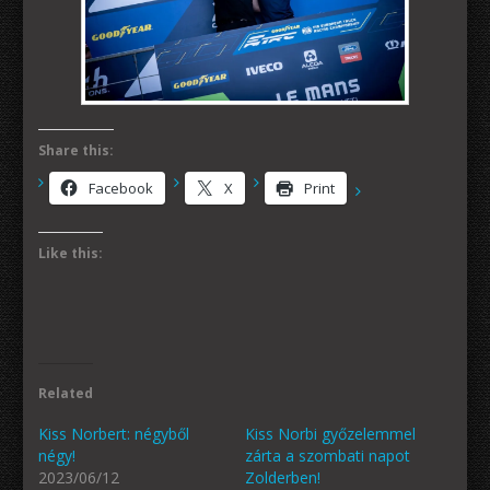
Share this:
Facebook
X
Print
Like this:
Related
Kiss Norbert: négyből
Kiss Norbi győzelemmel
négy!
zárta a szombati napot
2023/06/12
Zolderben!