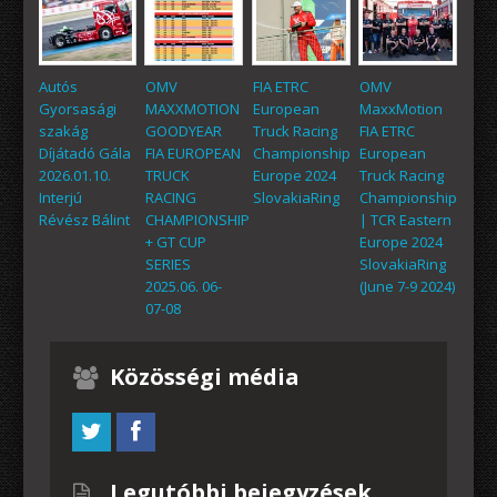
Autós
OMV
FIA ETRC
OMV
Gyorsasági
MAXXMOTION
European
MaxxMotion
szakág
GOODYEAR
Truck Racing
FIA ETRC
Díjátadó Gála
FIA EUROPEAN
Championship
European
2026.01.10.
TRUCK
Europe 2024
Truck Racing
Interjú
RACING
SlovakiaRing
Championship
Révész Bálint
CHAMPIONSHIP
| TCR Eastern
+ GT CUP
Europe 2024
SERIES
SlovakiaRing
2025.06. 06-
(June 7-9 2024)
07-08
Közösségi média
Legutóbbi bejegyzések