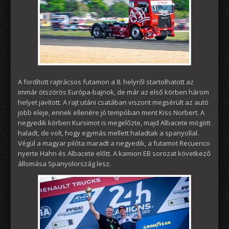
A fordított rajtrácsos futamon a 8. helyről startolhatott az
immár ötszörös Európa-bajnok, de már az első körben három
helyet javított. A rajt utáni csatában viszont megsérült az autó
jobb eleje, ennek ellenére jó tempóban ment Kiss Norbert. A
negyedik körben Kursimot is megelőzte, majd Albacete mögött
haladt, de volt, hogy egymás mellett haladtak a spanyollal.
Végül a magyar pilóta maradt a negyedik, a futamot Recuenco
nyerte Hahn és Albacete előtt. A kamion EB sorozat következő
állomása Spanyolország lesz.