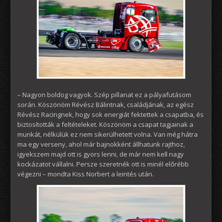
– Nagyon boldog vagyok. Szép pillanat ez a pályafutásom
során. Köszönöm Révész Bálintnak, családjának, az egész
Révész Racingnek, hogy sok energiát fektettek a csapatba, és
biztosították a feltételeket. Köszönöm a csapat tagjainak a
munkát, nélkülük ez nem sikerülhetett volna. Van még hátra
ma egy verseny, ahol már bajnokként állhatunk rajthoz,
igyekszem majd ott is gyors lenni, de már nem kell nagy
kockázatot vállalni. Persze szeretnék ott is minél előrébb
végezni – mondta Kiss Norbert a leintés után.