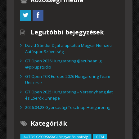
Legutóbbi bejegyzések
Dávid Sándor Díjat alapított a Magyar Nemzeti
AutósportSzövetség
GT Open 2026 Hungaroring @szuhaan_g
@pixupstudio
GT Open TCR Europe 2026 Hungaroring Team
Unicorse
GT Open 2025 Hungaroring – Versenyhangulat
és Lóerők Ünnepe
2026.04.28 Gyorsasági Tesztnap Hungaroring
Kategóriák
AUTÓS GYORSASÁGI Magyar Bajnokság
DTM