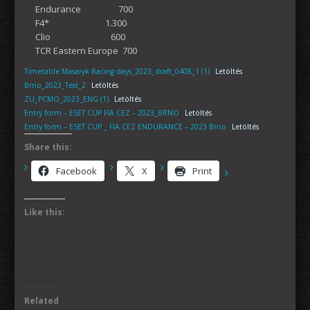
Endurance 700
F4* 1.300
Clio 600
TCR Eastern Europe 700
Timetable Masaryk Racing days_2023_draft_0408_1 (1)
Letöltés
Brno_2023_Test_2
Letöltés
ZU_PCMO_2023_ENG (1)
Letöltés
Entry form – ESET CUP FIA CEZ – 2023_BRNO
Letöltés
Entry form – ESET CUP _ FIA CEZ ENDURANCE – 2023 Brno
Letöltés
Share this:
Facebook
X
Print
Like this:
Related