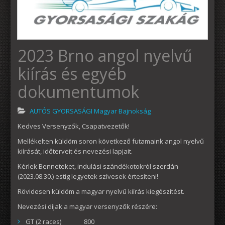
2023 Brno angol nyelvű
kiírás és egyéb
dokumentumok
AUTÓS GYORSASÁGI Magyar Bajnokság
Kedves Versenyzők, Csapatvezetők!
Mellékelten küldöm soron következő futamaink angol nyelvű
kiírását, időterveit és nevezési lapjait.
Kérlek Benneteket, indulási szándékotokról szerdán
(2023.08.30.) estig legyetek szívesek értesíteni!
Rövidesen küldöm a magyar nyelvű kiírás kiegészítést.
Nevezési díjak a magyar versenyzők részére:
GT (2 races) 800