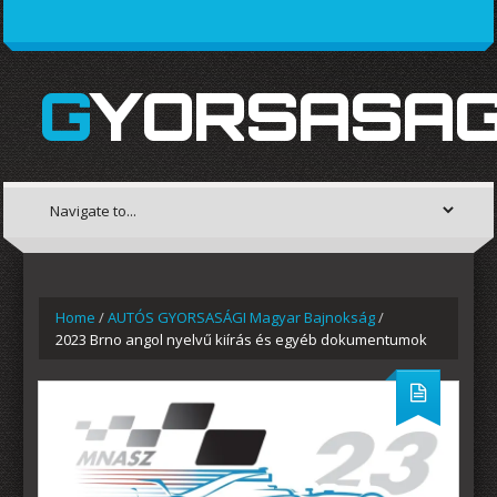
GYORSASAG
Home
/
AUTÓS GYORSASÁGI Magyar Bajnokság
/
2023 Brno angol nyelvű kiírás és egyéb dokumentumok