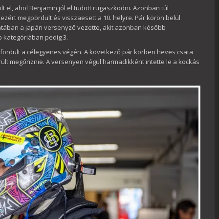
t el, ahol Benjamin jól el tudott rugaszkodni. Azonban túl
zért megpördült és visszaesett a 10. helyre. Pár körön belül
llanatában a japán versenyző vezette, akit azonban később
p kategóriában pedig 3.
 fordult a célegyenes végén. A következő pár körben heves csata
rült megőriznie. A versenyen végül harmadikként intette le a kockás