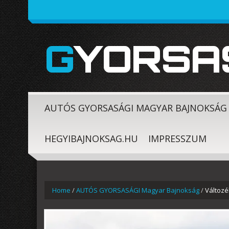
GYORSA
AUTÓS GYORSASÁGI MAGYAR BAJNOKSÁG
HEGYIBAJNOKSAG.HU
IMPRESSZUM
Home
/
AUTÓS GYORSASÁGI Magyar Bajnokság
/
Változ