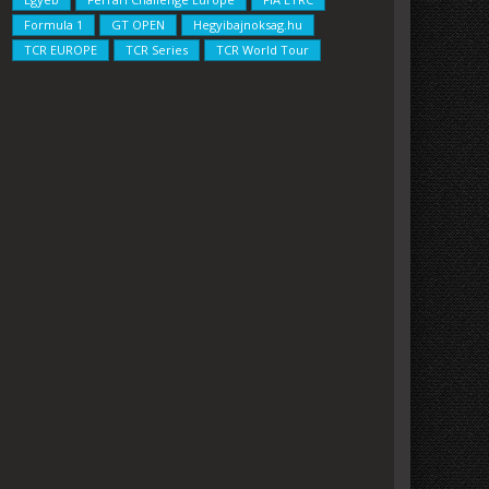
Formula 1
GT OPEN
Hegyibajnoksag.hu
TCR EUROPE
TCR Series
TCR World Tour