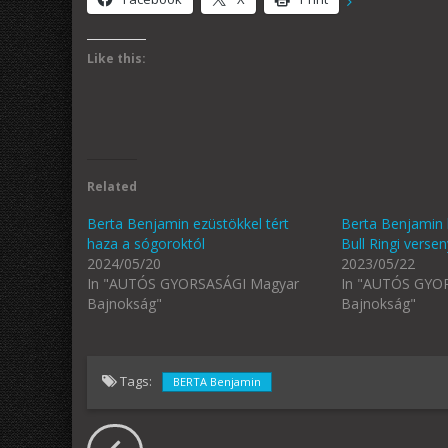
Like this:
Related
Berta Benjamin ezüstökkel tért
Berta Benjamin 
haza a sógoroktól
Bull Ringi verse
2024/05/20
2023/05/22
In "AUTÓS GYORSASÁGI Magyar
In "AUTÓS GYO
Bajnokság"
Bajnokság"
Tags:
BERTA Benjamin