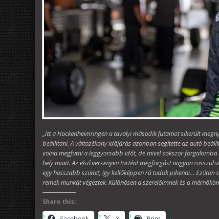
„Itt a Hockenheimringen a tavalyi második futamot sikerült megny
beállítani. A változékony időjárás azonban segítette az autó beál
volna megfutni a leggyorsabb időt, de mivel sokszor forgalomba 
hely miatt. Az első versenyen történt megforgást nagyon rosszul v
egy hosszabb szünet, így kellőképpen rá tudok pihenni… Ezúton s
remek munkát végeztek. Különösen a szerelőimnek és a mérnököm
Share this:
Facebook
X
Print