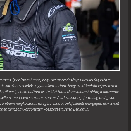
ernem, így bíztam benne, hogy azt az eredményt sikerülni fog idén is
lítás karakterisztikáját. Ugyanakkor tudom, hogy az időmérőn képes lettem
kerültem így nem tudtam tiszta kört futni. Nem voltam boldog a harmadik
iseltem, mert nem szoktam hibázni. A szlovákiaringi fordulóig pedig van
zeretném megköszönni az egész csapat belefektetett energiáját, akik ismét
nek tartozom köszönettel” –összegzett Berta Benjamin.