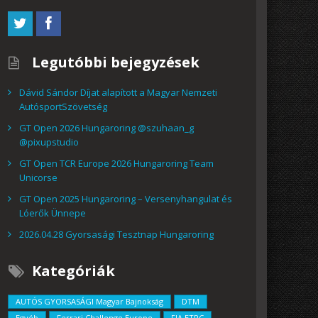
Legutóbbi bejegyzések
Dávid Sándor Díjat alapított a Magyar Nemzeti
AutósportSzövetség
GT Open 2026 Hungaroring @szuhaan_g
@pixupstudio
GT Open TCR Europe 2026 Hungaroring Team
Unicorse
GT Open 2025 Hungaroring – Versenyhangulat és
Lóerők Ünnepe
2026.04.28 Gyorsasági Tesztnap Hungaroring
Kategóriák
AUTÓS GYORSASÁGI Magyar Bajnokság
DTM
Egyéb
Ferrari Challenge Europe
FIA ETRC