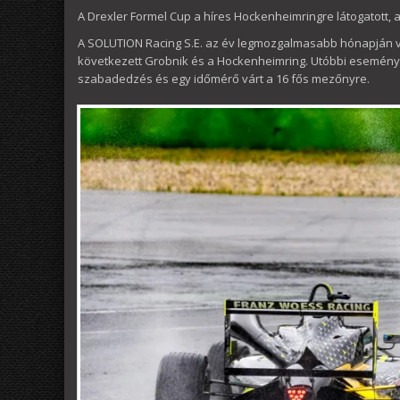
A Drexler Formel Cup a híres Hockenheimringre látogatott,
A SOLUTION Racing S.E. az év legmozgalmasabb hónapján va
következett Grobnik és a Hockenheimring. Utóbbi eseményt 
szabadedzés és egy időmérő várt a 16 fős mezőnyre.