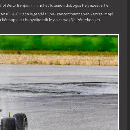
 ahol Berta Benjamin mindkét futamon dobogós helyezést ért el.
n túl. A júliust a legendás Spa-Francorchampsban kezdte, majd
két nap alatt bonyolították le a szervezők. Pénteken két