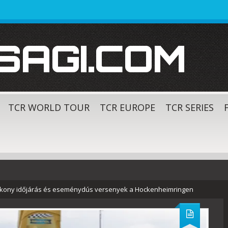
SAGI.COM
TCR WORLD TOUR
TCR EUROPE
TCR SERIES
ékony időjárás és eseménydús versenyek a Hockenheimringen