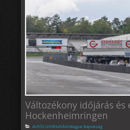
Változékony időjárás é
Hockenheimringen
AUTÓS GYORSASÁGI Magyar Bajnokság