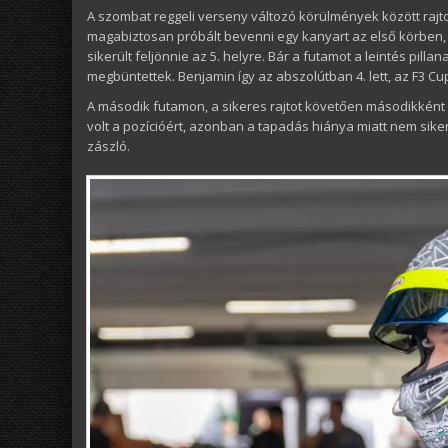
A szombat reggeli verseny változó körülmények között rajtol
magabiztosan próbált bevenni egy kanyart az első körben, e
sikerült feljönnie az 5. helyre. Bár a futamot a leintés pi
megbüntettek. Benjamin így az abszolútban 4. lett, az F3 Cu
A második futamon, a sikeres rajtot követően másodikként
volt a pozícióért, azonban a tapadás hiánya miatt nem sike
zászló.