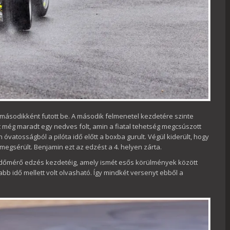
 másodikként futott be. A második felmenetel kezdetére szinte
nt még maradt egy nedves folt, amin a fiatal tehetség megcsúszott
vatosságból a pilóta idő előtt a boxba gurult. Végül kiderült, hogy
megsérült. Benjamin ezt az edzést a 4. helyen zárta.
 időmérő edzés kezdetéig, amely ismét esős körülmények között
bb idő mellett volt olvasható. Így mindkét versenyt ebből a