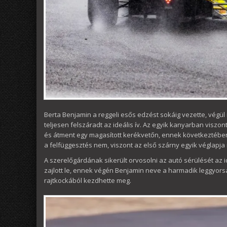
Berta Benjamin a reggeli esős edzést sokáig vezette, végül
teljesen felszáradt az ideális ív. Az egyik kanyarban viszo
és átment egy magasított kerékvetőn, ennek következtében ó
a felfüggesztés nem, viszont az első szárny egyik véglapja 
A szerelőgárdának sikerült orvosolni az autó sérülését az
zajlott le, ennek végén Benjamin neve a harmadik leggyorsa
rajtkockából kezdhette meg.