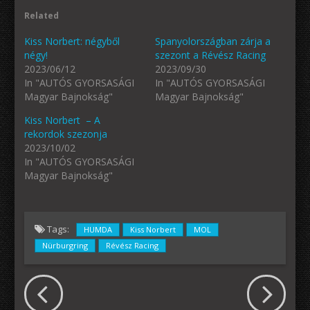
Related
Kiss Norbert: négyből
Spanyolországban zárja a
négy!
szezont a Révész Racing
2023/06/12
2023/09/30
In "AUTÓS GYORSASÁGI
In "AUTÓS GYORSASÁGI
Magyar Bajnokság"
Magyar Bajnokság"
Kiss Norbert – A
rekordok szezonja
2023/10/02
In "AUTÓS GYORSASÁGI
Magyar Bajnokság"
Tags:
HUMDA
Kiss Norbert
MOL
Nürburgring
Révész Racing