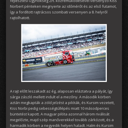
fejlesztési Ügynökség Zrt. közreműködésével versenyző Kiss
Norbert pénteken megnyerte az időmérőt és az első futamot,
így a fordított rajtrácsos szombati versenyen a 8. helyről
rajtolhatott.
A rajt előtt leszakadt az ég, alaposan eláztatva a pályát, így
sárga zászló mellett indult el a mezőny. A második körben
aztán megkapták a zöld jelzést a pilóták, és Kursim vezetett,
Kiss Norbi pedig sebességtúllépés miatt 10 másodperces
büntetést kapott. A magyar pilóta azonnal három riválisát
megelőzte, majd szép manőverekkel tovább zárkózott, és a
harmadik körben a negyedik helyen haladt. Halm és Kursim