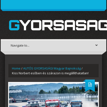
GYORSASAG
Home
/
AUTÓS GYORSASÁGI Magyar Bajnokság
/
Kiss Norbert esőben és szárazon is megállíthatatlan!