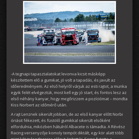
-A tegnapi tapasztalatokat levonva kicsit másképp
készítettem elő a gumikat, jó volt a tapadás, és javult az
időeredményem. Az első helyről várjuk az esti rajtot, a munka
egyik felét elvégeztük, most kell egy jó start, és fontos lesz az
első néhány kanyar, hogy megőrizzem a pozíciómat – mondta
Kiss Norbert az időmérő után.
A rajt Lenznek sikerült jobban, de az első kanyar előtt Norbi
óriásit fékezett, és füstölő gumikkal sikerült elsőként
elfordulnia, miközben hátulról Albacete is támadta. A Révész
Racing versenyzője komoly tempót diktált, egy kör alatt több