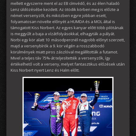
mellett egyszerre ment el az EB címvédő, és az élen haladó
Lenz üldözésébe kezdett. Az ötödik körben meg is előzte a
német versenyzőt, és miközben egyre jobban esett,
folyamatosan növelte előnyét a HUMDA és a MOL által is
támogatott Kiss Norbert. Az egyes kanyar előtt több pilótának
is meggyűlt a baja a vízátfolyásokkal, elhagyták a pályát.
Norbi egy kör alatt 10 másodpercnél nagyobb előnyt szerzett,
majd a versenybírók a 9. kör végén a rosszabbodó
körülmények miatt piros zászlóval megállították a futamot.
Mivel a teljes táv 75%-át teljesítették a versenyzők, így
értékelhető volt a verseny, melyet fantasztikus előzések után
Kiss Norbert nyert Lenz és Halm előtt.