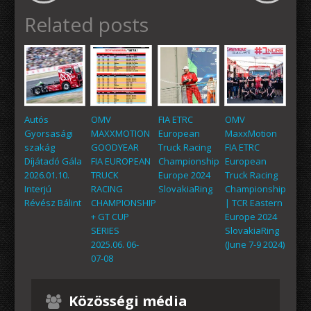
Related posts
Autós
OMV
FIA ETRC
OMV
Gyorsasági
MAXXMOTION
European
MaxxMotion
szakág
GOODYEAR
Truck Racing
FIA ETRC
Díjátadó Gála
FIA EUROPEAN
Championship
European
2026.01.10.
TRUCK
Europe 2024
Truck Racing
Interjú
RACING
SlovakiaRing
Championship
Révész Bálint
CHAMPIONSHIP
| TCR Eastern
+ GT CUP
Europe 2024
SERIES
SlovakiaRing
2025.06. 06-
(June 7-9 2024)
07-08
Közösségi média