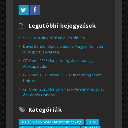
Legutóbbi bejegyzések
Szlovákia Ring 2026 08 21-23 időterv
Dávid Sándor Díjat alapított a Magyar Nemzeti
AutósportSzövetség
GT Open 2026 Hungaroring @szuhaan_g
@pixupstudio
GT Open TCR Europe 2026 Hungaroring Team
Unicorse
GT Open 2025 Hungaroring – Versenyhangulat
és Lóerők Ünnepe
Kategóriák
AUTÓS GYORSASÁGI Magyar Bajnokság
DTM