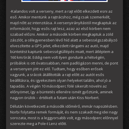
-Kalandos volt a verseny, mert a rajt előtt elkezdett esni az
eső. Amikor mentünk a rajtrácshoz, még csak szemerkélt,
majd nőtt az intenzitása. A versenyirányítástól megkaptuk az
információt, hogy esős rajt lesz, azaz az első körben nem
szabad előzni. Amikor a második körben megkaptuk a zöld
zászlót, a célegyenesben lévő híd alatt a sebességszabályzó
elveszítette a GPS jelet, elkezdett rángatni az autó, majd
büntetést kaptunk sebességtúllépés miatt, mert átléptem a
160 km/órát. Eddig nem volt ilyen gondunk a hétvégén,
próbálok is ott óvatosabban, nem padlógázon menni, de pont
a versenyen jött ez elő. Tudtam, hogy esőben erősek
vagyunk, a srácok átállították a rajt előtt az autót esős
beállításra, és igyekeztem olyan helyeket találni, ahol jó a
tapadás. A végén 10 másodperc fölé sikerült növelni az
előnyömet, így a büntetés ellenére ismét győztünk, aminek
nagyon örülök – értékelt a futam után Kiss Norbert.
Délután következett a második időmérő, immár napsütésben.
Norbi folytatta remek formáját, és nem szakadt meg idei nagy
sorozata, most is a leggyorsabb volt, egy másodperc előnnyel
szerezte meg a Pole-t Lenz előtt.