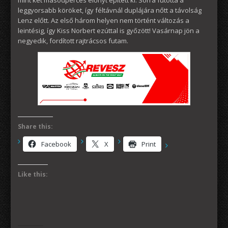
mint két másodperces előnyt épített ki. Sorra futotta a
leggyorsabb köröket, így féltávnál duplájára nőtt a távolság
Lenz előtt. Az első három helyen nem történt változás a
leintésig, így Kiss Norbert ezúttal is győzött! Vasárnap jön a
negyedik, fordított rajtrácsos futam.
Share this:
Facebook
X
Print
Like this: