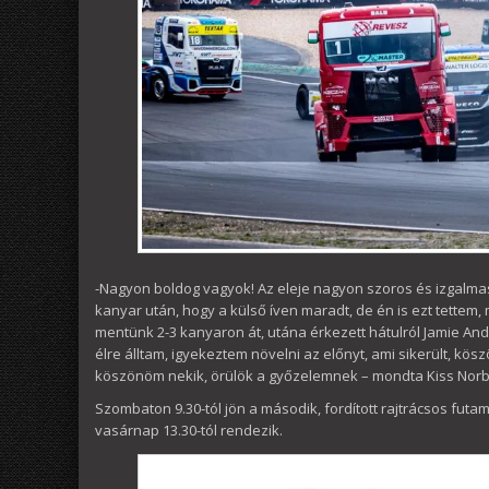
-Nagyon boldog vagyok! Az eleje nagyon szoros és izgalmas v
kanyar után, hogy a külső íven maradt, de én is ezt tettem,
mentünk 2-3 kanyaron át, utána érkezett hátulról Jamie And
élre álltam, igyekeztem növelni az előnyt, ami sikerült, kö
köszönöm nekik, örülök a győzelemnek – mondta Kiss Norber
Szombaton 9.30-tól jön a második, fordított rajtrácsos fut
vasárnap 13.30-tól rendezik.