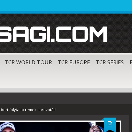
SAGI.COM
TCR WORLD TOUR
TCR EUROPE
TCR SERIES
rbert folytatta remek sorozatát!