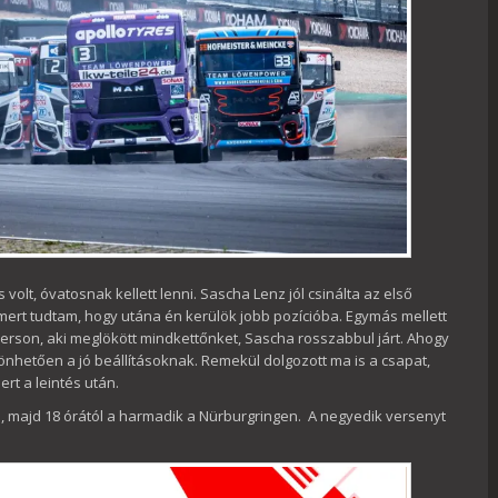
olt, óvatosnak kellett lenni. Sascha Lenz jól csinálta az első
 mert tudtam, hogy utána én kerülök jobb pozícióba. Egymás mellett
erson, aki meglökött mindkettőnket, Sascha rosszabbul járt. Ahogy
szönhetően a jó beállításoknak. Remekül dolgozott ma is a csapat,
t a leintés után.
am, majd 18 órától a harmadik a Nürburgringen. A negyedik versenyt