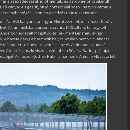
, már a szabadedzések is jól mentek, és az időmérőn is sikerült
 első kanyar elég szűk, ott jó döntést kell hozni. Nagyon várom a
 versenyhétvégét.– mondta az edzés után Kiss Norbert.
dt. Az első kanyar után ugyan Norbi vezetett, de a másodiknál a
elyet. A harmadik kanyarban viszont a MOL által is támogatott
lt. Anderson érkezett mögöttük, és nekiment Lenznek, aki így
k, Albacete pedig a harmadik helyet. Az élen nem volt változás,
ár 5 másodperc előnnyel vezetett. Lenz és Anderson az utolsó
et. A kockás zászló viszont ezúttal is a Révész Racing pilótáját
hétvégét! A második Jochen Hahn, a harmadik Antonio Albacete lett.