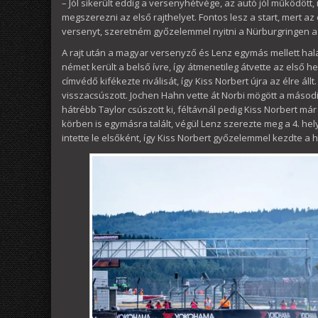
– Jól sikerült eddig a versenyhétvége, az autó jól működött
megszerezni az első rajthelyet. Fontos lesz a start, mert az
versenyt, szeretném győzelemmel nyitni a Nürburgringen a
A rajt után a magyar versenyző és Lenz egymás mellett hala
német került a belső ívre, így átmenetileg átvette az első h
címvédő kifékezte riválisát, így Kiss Norbert újra az élre ál
visszacsúszott. Jochen Hahn vette át Norbi mögött a másodi
hátrébb Taylor csúszott ki, féltávnál pedig Kiss Norbert m
körben is egymásra talált, végül Lenz szerezte meg a 4. hely
intette le elsőként, így Kiss Norbert győzelemmel kezdte a 