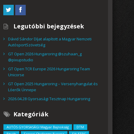
Legutóbbi bejegyzések
Dávid Sándor Díjat alapított a Magyar Nemzeti
AutósportSzövetség
GT Open 2026 Hungaroring @szuhaan_g
@pixupstudio
GT Open TCR Europe 2026 Hungaroring Team
Unicorse
GT Open 2025 Hungaroring – Versenyhangulat és
Lóerők Ünnepe
2026.04.28 Gyorsasági Tesztnap Hungaroring
Kategóriák
AUTÓS GYORSASÁGI Magyar Bajnokság
DTM
Egyéb
Ferrari Challenge Europe
FIA ETRC