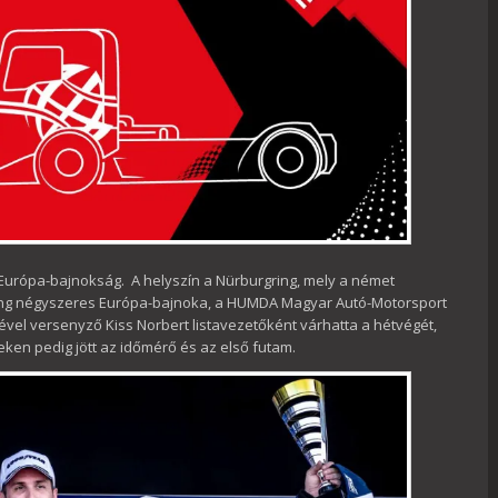
Európa-bajnokság. A helyszín a Nürburgring, mely a német
ing négyszeres Európa-bajnoka, a HUMDA Magyar Autó-Motorsport
ével versenyző Kiss Norbert listavezetőként várhatta a hétvégét,
en pedig jött az időmérő és az első futam.