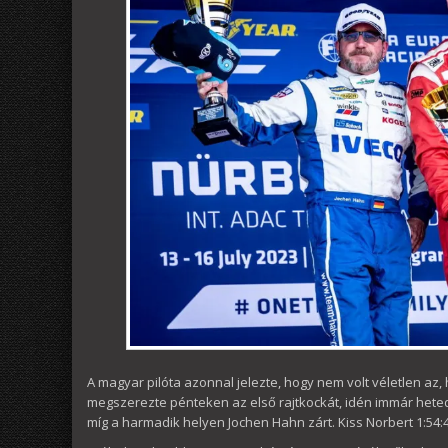
A magyar pilóta azonnal jelezte, hogy nem volt véletlen az,
megszerezte pénteken az első rajtkockát, idén immár heted
míg a harmadik helyen Jochen Hahn zárt. Kiss Norbert 1:54:4