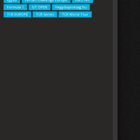
Formula 1
GT OPEN
Hegyibajnoksag.hu
TCR EUROPE
TCR Series
TCR World Tour