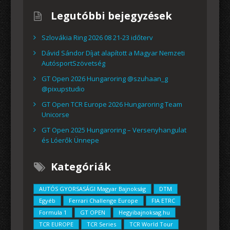
Legutóbbi bejegyzések
Szlovákia Ring 2026 08 21-23 időterv
Dávid Sándor Díjat alapított a Magyar Nemzeti
AutósportSzövetség
GT Open 2026 Hungaroring @szuhaan_g
@pixupstudio
GT Open TCR Europe 2026 Hungaroring Team
Unicorse
GT Open 2025 Hungaroring – Versenyhangulat
és Lóerők Ünnepe
Kategóriák
AUTÓS GYORSASÁGI Magyar Bajnokság
DTM
Egyéb
Ferrari Challenge Europe
FIA ETRC
Formula 1
GT OPEN
Hegyibajnoksag.hu
TCR EUROPE
TCR Series
TCR World Tour