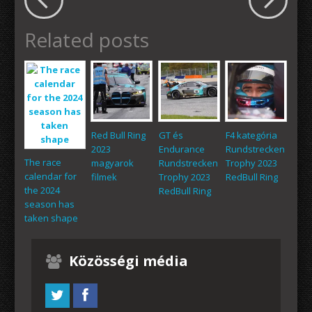
Related posts
Red Bull Ring
GT és
F4 kategória
2023
Endurance
Rundstrecken
The race
magyarok
Rundstrecken
Trophy 2023
calendar for
filmek
Trophy 2023
RedBull Ring
the 2024
RedBull Ring
season has
taken shape
Közösségi média