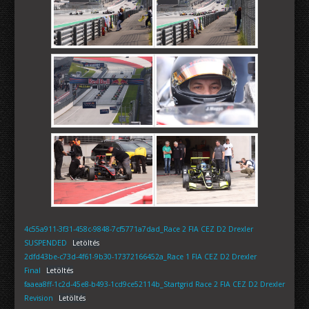
4c55a911-3f31-458c-9848-7cf5771a7dad_Race 2 FIA CEZ D2 Drexler
SUSPENDED
Letöltés
2dfd43be-c73d-4f61-9b30-17372166452a_Race 1 FIA CEZ D2 Drexler
Final
Letöltés
faaea8ff-1c2d-45e8-b493-1cd9ce52114b_Startgrid Race 2 FIA CEZ D2 Drexler
Revision
Letöltés