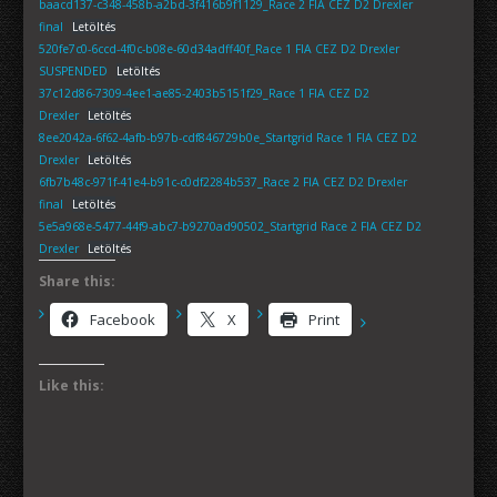
baacd137-c348-458b-a2bd-3f416b9f1129_Race 2 FIA CEZ D2 Drexler
final
Letöltés
520fe7c0-6ccd-4f0c-b08e-60d34adff40f_Race 1 FIA CEZ D2 Drexler
SUSPENDED
Letöltés
37c12d86-7309-4ee1-ae85-2403b5151f29_Race 1 FIA CEZ D2
Drexler
Letöltés
8ee2042a-6f62-4afb-b97b-cdf846729b0e_Startgrid Race 1 FIA CEZ D2
Drexler
Letöltés
6fb7b48c-971f-41e4-b91c-c0df2284b537_Race 2 FIA CEZ D2 Drexler
final
Letöltés
5e5a968e-5477-44f9-abc7-b9270ad90502_Startgrid Race 2 FIA CEZ D2
Drexler
Letöltés
Share this:
Facebook
X
Print
Like this: