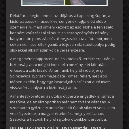
Délutánra megbolondult az időjárás a Laptiming Kupán, a
kistúraautósok második versenyének rajtja előtt előbb
szemerkélni, majd ömleni kezdett az eső. Noha a felvezető
kör némi csúszással elindult, a versenyirányítás néhány
kanyar után piros zászlóval megszakította a futamot, mert
sokan nem cseréltek gumit, a teljesen eláztatott pálya pedig
slickekkel alkalmatlan volt a versenyzésre.
A megismételt rajtprocedúra és kötelező kerékcsere után a
biztonsági autó mögött indult el a mezőny, két kör után
érkezett a zöld lászló. A harmadik helyről induló Jerzy
Spinkiewicz gyorsan megelőzte Tomas Pekart, még épp
időben azelőtt, hogy egy kavicságyba csúszott autó miatt
visszatért a pályára a biztonsági autó.
A mentést követően az utolsó öt percre engedték el ismét a
mezőnyt, de az élcsoportban már nem történt változás. A
szombaton győztes Martin Kadlecik újabb sikerét senki sem
veszélyeztette, a magyar értékelést megnyerő Lantos
Szabolcs a hatodik helyről rajtolva ötödikként ért célba.
OB, FIA CEZ / TWC1-2 (Clio), TWC5 (Mazda), TWCx, 2.