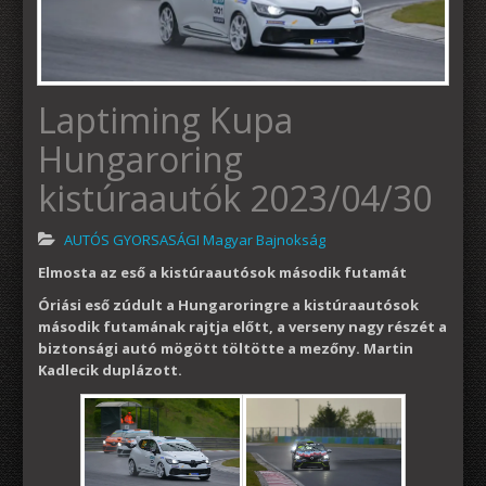
Laptiming Kupa
Hungaroring
kistúraautók 2023/04/30
AUTÓS GYORSASÁGI Magyar Bajnokság
Elmosta az eső a kistúraautósok második futamát
Óriási eső zúdult a Hungaroringre a kistúraautósok
második futamának rajtja előtt, a verseny nagy részét a
biztonsági autó mögött töltötte a mezőny. Martin
Kadlecik duplázott.