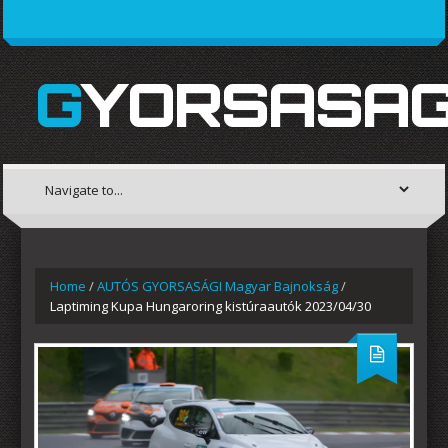
GYORSASAG
Home
/
AUTÓS GYORSASÁGI Magyar Bajnokság
/
Laptiming Kupa Hungaroring kistúraautók 2023/04/30