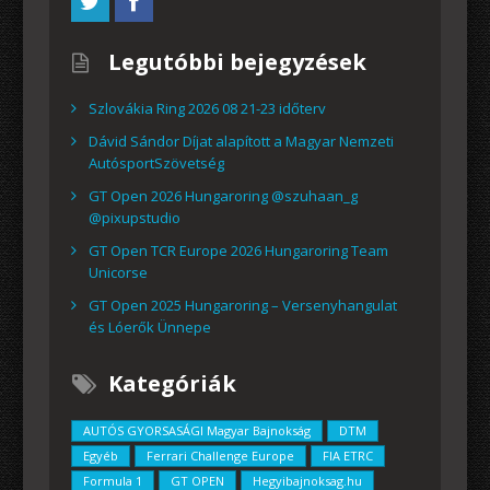
Legutóbbi bejegyzések
Szlovákia Ring 2026 08 21-23 időterv
Dávid Sándor Díjat alapított a Magyar Nemzeti
AutósportSzövetség
GT Open 2026 Hungaroring @szuhaan_g
@pixupstudio
GT Open TCR Europe 2026 Hungaroring Team
Unicorse
GT Open 2025 Hungaroring – Versenyhangulat
és Lóerők Ünnepe
Kategóriák
AUTÓS GYORSASÁGI Magyar Bajnokság
DTM
Egyéb
Ferrari Challenge Europe
FIA ETRC
Formula 1
GT OPEN
Hegyibajnoksag.hu