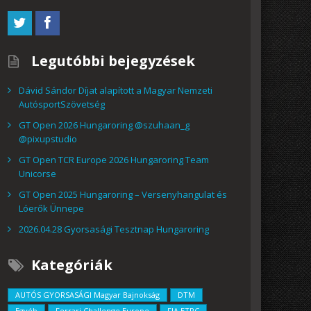
Legutóbbi bejegyzések
Dávid Sándor Díjat alapított a Magyar Nemzeti
AutósportSzövetség
GT Open 2026 Hungaroring @szuhaan_g
@pixupstudio
GT Open TCR Europe 2026 Hungaroring Team
Unicorse
GT Open 2025 Hungaroring – Versenyhangulat és
Lóerők Ünnepe
2026.04.28 Gyorsasági Tesztnap Hungaroring
Kategóriák
AUTÓS GYORSASÁGI Magyar Bajnokság
DTM
Egyéb
Ferrari Challenge Europe
FIA ETRC