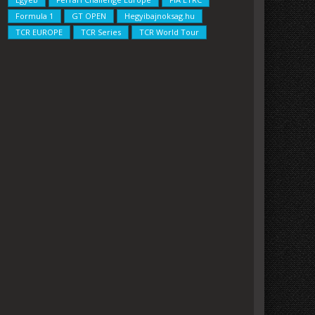
Formula 1
GT OPEN
Hegyibajnoksag.hu
TCR EUROPE
TCR Series
TCR World Tour