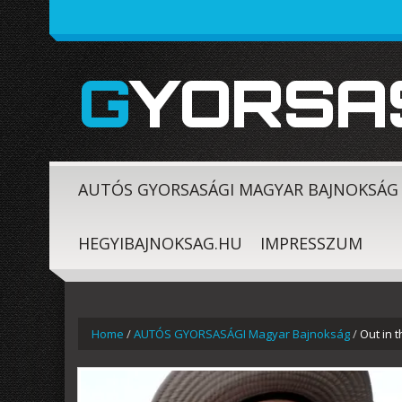
GYORSA
AUTÓS GYORSASÁGI MAGYAR BAJNOKSÁG
HEGYIBAJNOKSAG.HU
IMPRESSZUM
Home
/
AUTÓS GYORSASÁGI Magyar Bajnokság
/
Out in 