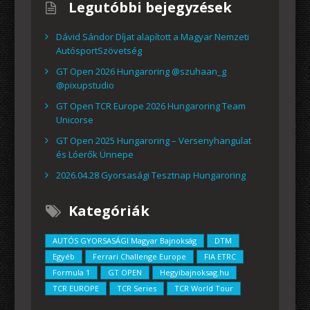
Legutóbbi bejegyzések
Dávid Sándor Díjat alapított a Magyar Nemzeti
AutósportSzövetség
GT Open 2026 Hungaroring @szuhaan_g
@pixupstudio
GT Open TCR Europe 2026 Hungaroring Team
Unicorse
GT Open 2025 Hungaroring – Versenyhangulat
és Lóerők Ünnepe
2026.04.28 Gyorsasági Tesztnap Hungaroring
Kategóriák
AUTÓS GYORSASÁGI Magyar Bajnokság
DTM
Egyéb
Ferrari Challenge Europe
FIA ETRC
Formula 1
GT OPEN
Hegyibajnoksag.hu
TCR EUROPE
TCR Series
TCR World Tour