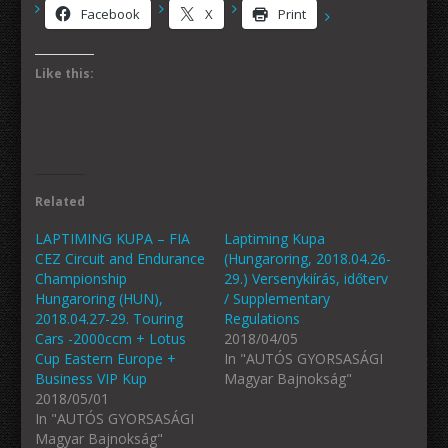
Facebook
X
Print
Like this:
Related
LAPTIMING KUPA – FIA
Laptiming Kupa
CEZ Circuit and Endurance
(Hungaroring, 2018.04.26-
Championship
29.) Versenykiírás, időterv
Hungaroring (HUN),
/ Supplementary
2018.04.27-29. Touring
Regulations
Cars -2000ccm + Lotus
2018/04/05
Cup Eastern Europe +
In "AUTÓS GYORSASÁGI
Business VIP Kup
Magyar Bajnokság"
2018/05/01
In "AUTÓS GYORSASÁGI
Magyar Bajnokság"