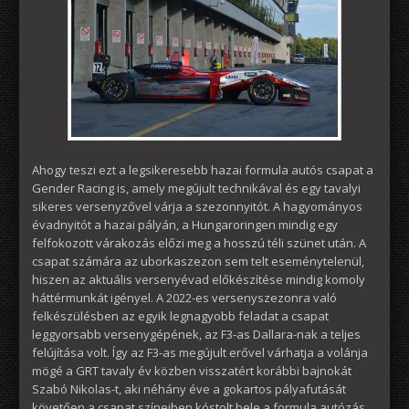
Ahogy teszi ezt a legsikeresebb hazai formula autós csapat a
Gender Racing is, amely megújult technikával és egy tavalyi
sikeres versenyzővel várja a szezonnyitót. A hagyományos
évadnyitót a hazai pályán, a Hungaroringen mindig egy
felfokozott várakozás előzi meg a hosszú téli szünet után. A
csapat számára az uborkaszezon sem telt eseménytelenül,
hiszen az aktuális versenyévad előkészítése mindig komoly
háttérmunkát igényel. A 2022-es versenyszezonra való
felkészülésben az egyik legnagyobb feladat a csapat
leggyorsabb versenygépének, az F3-as Dallara-nak a teljes
felújítása volt. Így az F3-as megújult erővel várhatja a volánja
mögé a GRT tavaly év közben visszatért korábbi bajnokát
Szabó Nikolas-t, aki néhány éve a gokartos pályafutását
követően a csapat színeiben kóstolt bele a formula autózás