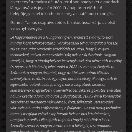
a versenyfutamokra délután kerül sor, amelyeket a paddock
látogatására is jogosító 2000.-Ft / nap áron elérhető
belépőjegyekkel tekinthetnek meg az autósport rajongók.
Gender Tamás csapatvezető is bizakodással várja az első
versenyhétvégét:
„A hagyományosan a Hungaroring-en rendezett évadnyitó előtt
mindig kicsit felfokozottabb, várakozással teli a hangulat a hosszú
téli szünet után! Mindenki érdeklődéssel várja, hogy ki milyen
technikával, milyen versenyzőkkel vág neki az új évadnak. Nagyon
reméljük, hogy a járványhelyzet lecsengésével újra népesebb mezőny
és népesebb közönség lehet majd a 2022-es versenyhétvégéken.
Számunkra nagyon örömteli, hogy az idei szezonban Nikolas
személyében továbbra is egy olyan fiatal tehetség ül a legszebb és
legerősebb autónk volánja mögé, aki a csapatunk szakmai
küldetésének megfelelően, a kiemelkedően sikeres gokartos évei után
nálunk kezdte a formula autós pályafutását, velünk ért el komolyabb
sikereket és mostanra már komoly, érett, felkészült versenyzővé
vált. Vele a humán erőforrásban, a felújított F3-assal pedig technikai
téren is megújult erővel csaphatunk bele az idei küzdelmekbe,
amelynek a reális célja újabb bajnoki cím(ek) elhódítása lehet.
Személy szerint is nagyon várom már a hétvégét, a számunkra
legkedvesebb hazai pályánkon újra megérezhető versenyhangulatot!