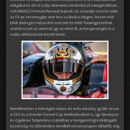
világába és ért el szép sikereket a különböző kategóriákban.
Volt MNASZ Formula Renault bajnok, és a tavalyi szezon után
az F3-as versenygép sem lesz számára idegen, hiszen már
több dobogós helyezést szerzett és több futamgyőzelmet
aratott ezzel az autóval, így ez most itt, a Hungaroingen is a
reális célkitűzések között lehet.
Remélhetően a hétvégén népes és erős mezőny gyűlik össze
a CEZ és a Drexler Formel Cup értékelésében is, így látványos
és izgalmas futamokra számíthat a Hungaroringre kilátogató
közönség. Az időmérőkre mindkét versenynapon délelőtt, míg