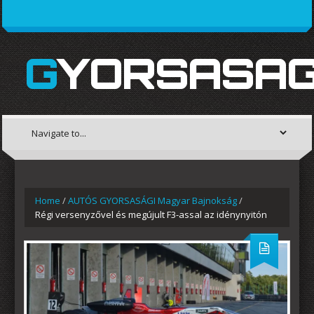
GYORSASAG
Home
/
AUTÓS GYORSASÁGI Magyar Bajnokság
/
Régi versenyzővel és megújult F3-assal az idénynyitón