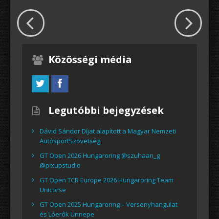
Közösségi média
Legutóbbi bejegyzések
Dávid Sándor Díjat alapított a Magyar Nemzeti
AutósportSzövetség
GT Open 2026 Hungaroring @szuhaan_g
@pixupstudio
GT Open TCR Europe 2026 Hungaroring Team
Unicorse
GT Open 2025 Hungaroring – Versenyhangulat
és Lóerők Ünnepe