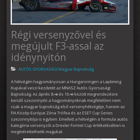
Régi versenyzővel és
megújult F3-assal az
idénynyitón
AUTÓS GYORSASÁGI Magyar Bajnokság
A hétvégén hagyományosan a Hungaroringen a Laptiming
Kupával veszi kezdetét az MNASZ Autós Gyorsasági
Bajnokság. Az április 8.
-a
és 10.
-e
között megrendezésre
kerülő szezonnyitó a hagyományoknak megfelelően nem
csak a magyar bajnokság első versenyhétvégéje, hanem az
FIA Közép-Európai Zóna Trófea és az ESET Cup Series
szezonnyitója is egyben. Emellett a hétvégén a formula autós
kategória versenyzői a Drexler Formel Cup értékelésében is
megmérettethetik magukat.