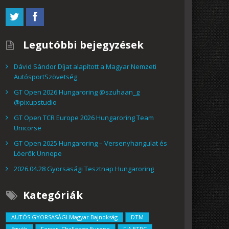
Legutóbbi bejegyzések
Dávid Sándor Díjat alapított a Magyar Nemzeti
AutósportSzövetség
GT Open 2026 Hungaroring @szuhaan_g
@pixupstudio
GT Open TCR Europe 2026 Hungaroring Team
Unicorse
GT Open 2025 Hungaroring – Versenyhangulat és
Lóerők Ünnepe
2026.04.28 Gyorsasági Tesztnap Hungaroring
Kategóriák
AUTÓS GYORSASÁGI Magyar Bajnokság
DTM
Egyéb
Ferrari Challenge Europe
FIA ETRC