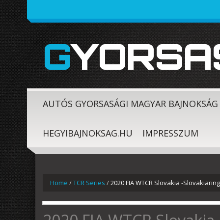
GYORSA
AUTÓS GYORSASÁGI MAGYAR BAJNOKSÁG
HEGYIBAJNOKSAG.HU
IMPRESSZUM
Home
/
TCR Series
/
2020 FIA WTCR Slovakia -Slovakiarin