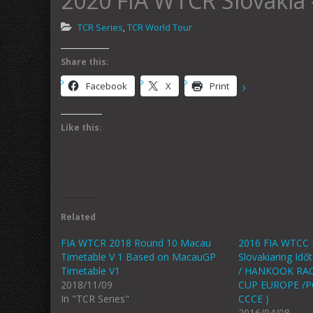
2020 FIA WTCR Slovakia 
TCR Series
,
TCR World Tour
Share this:
Facebook
X
Print
Like this:
Related
FIA WTCR 2018 Round 10 Macau
2016 FIA WTCC R
Timetable V 1 Based on MacauGP
Slovakiaring Id
Timetable V1
/ HANKOOK RAC
2018/11/09
CUP EUROPE /
In "TCR Series"
CCCE )
2016/04/08