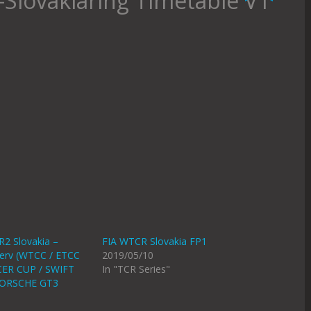
-Slovakiaring Timetable V1
2 Slovakia –
FIA WTCR Slovakia FP1
őterv (WTCC / ETCC
2019/05/10
ER CUP / SWIFT
In "TCR Series"
PORSCHE GT3