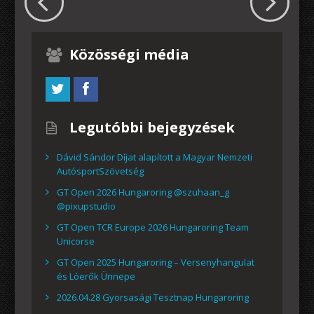
Közösségi média
Legutóbbi bejegyzések
Dávid Sándor Díjat alapított a Magyar Nemzeti
AutósportSzövetség
GT Open 2026 Hungaroring @szuhaan_g
@pixupstudio
GT Open TCR Europe 2026 Hungaroring Team
Unicorse
GT Open 2025 Hungaroring – Versenyhangulat
és Lóerők Ünnepe
2026.04.28 Gyorsasági Tesztnap Hungaroring