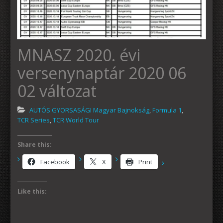
MNASZ 2020. évi
versenynaptár 2020 06
02 változat
AUTÓS GYORSASÁGI Magyar Bajnokság
,
Formula 1
,
TCR Series
,
TCR World Tour
Share this:
Facebook
X
Print
Like this: