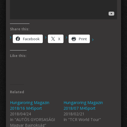
Share this:
Facebook
X
Print
Like this:
Related
Hungaroring Magazin
Hungaroring Magazin
2018/16 M4Sport
2018/07 M4Sport
2018/04/24
2018/02/21
In "AUTÓS GYORSASÁGI
In "TCR World Tour"
Magyar Bajnokság"