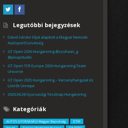
Legutóbbi bejegyzések
Dávid Sándor Díjat alapított a Magyar Nemzeti
AutósportSzövetség
GT Open 2026 Hungaroring @szuhaan_g
@pixupstudio
GT Open TCR Europe 2026 Hungaroring Team
Unicorse
GT Open 2025 Hungaroring – Versenyhangulat és
Lóerők Ünnepe
2026.04.28 Gyorsasági Tesztnap Hungaroring
Kategóriák
AUTÓS GYORSASÁGI Magyar Bajnokság
DTM
Egyéb
Ferrari Challenge Europe
FIA ETRC