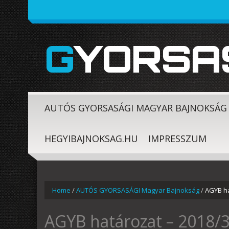
GYORSA
AUTÓS GYORSASÁGI MAGYAR BAJNOKSÁG
HEGYIBAJNOKSAG.HU
IMPRESSZUM
Home
/
AUTÓS GYORSASÁGI Magyar Bajnokság
/
AGYB ha
AGYB határozat – 2018/