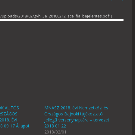
/uploads/2018/02/gyh_3e_20180212_sce_fia_bejelentes.pdf”]
OK AUTÓS
MNASZ 2018. évi Nemzetközi és
RSZÁGOS
Országos Bajnoki tájékoztató
018. ÉVI
jellegű versenynaptára – tervezet
 09 17 Állapot
2018 01 22
2018/02/01