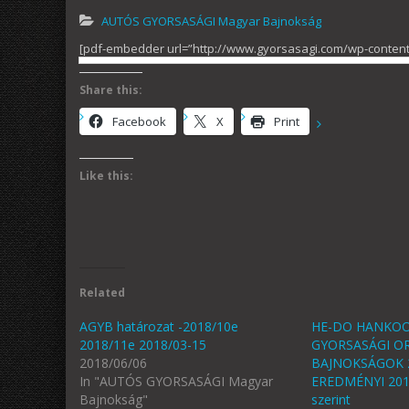
AUTÓS GYORSASÁGI Magyar Bajnokság
[pdf-embedder url=”http://www.gyorsasagi.com/wp-content
Share this:
Facebook
X
Print
Like this:
Related
AGYB határozat -2018/10e
HE-DO HANKO
2018/11e 2018/03-15
GYORSASÁGI O
2018/06/06
BAJNOKSÁGOK 2
In "AUTÓS GYORSASÁGI Magyar
EREDMÉNYI 2018
Bajnokság"
szerint