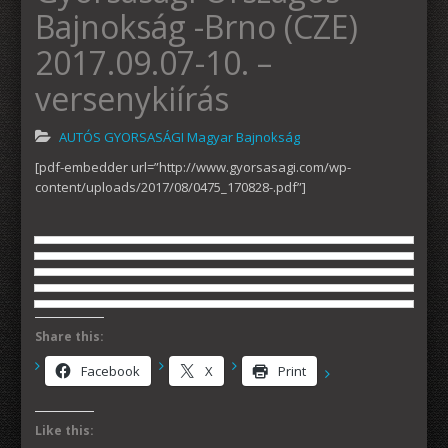
Bajnokság -Brno (CZE)
2017.09.07-10. –
versenykiírás
AUTÓS GYORSASÁGI Magyar Bajnokság
[pdf-embedder url=”http://www.gyorsasagi.com/wp-
content/uploads/2017/08/0475_170828-.pdf”]
Share this:
Facebook
X
Print
Like this: