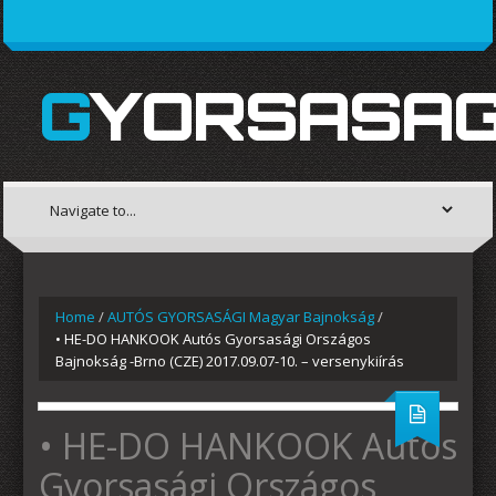
GYORSASAG
Home
/
AUTÓS GYORSASÁGI Magyar Bajnokság
/
• HE-DO HANKOOK Autós Gyorsasági Országos
Bajnokság -Brno (CZE) 2017.09.07-10. – versenykiírás
• HE-DO HANKOOK Autós
Gyorsasági Országos