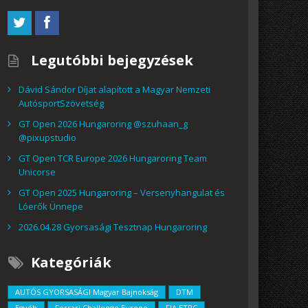
Legutóbbi bejegyzések
Dávid Sándor Díjat alapított a Magyar Nemzeti
AutósportSzövetség
GT Open 2026 Hungaroring @szuhaan_g
@pixupstudio
GT Open TCR Europe 2026 Hungaroring Team
Unicorse
GT Open 2025 Hungaroring – Versenyhangulat és
Lóerők Ünnepe
2026.04.28 Gyorsasági Tesztnap Hungaroring
Kategóriák
AUTÓS GYORSASÁGI Magyar Bajnokság
DTM
Egyéb
Ferrari Challenge Europe
FIA ETRC