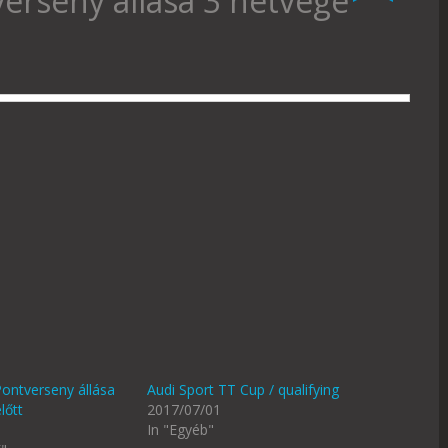
erseny állása 3 hétvége
ontverseny állása
Audi Sport TT Cup / qualifying
lőtt
2017/07/01
In "Egyéb"