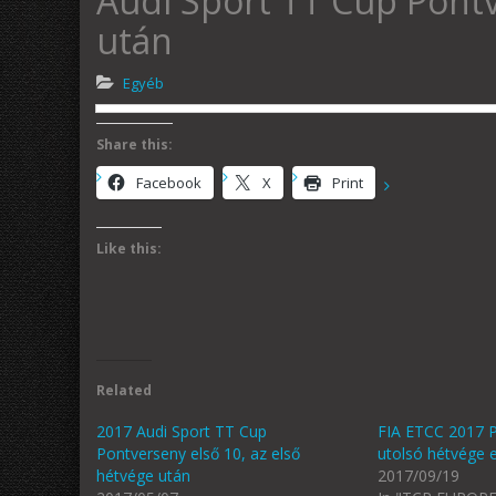
Audi Sport TT Cup Pontv
után
Egyéb
Share this:
Facebook
X
Print
Like this:
Related
2017 Audi Sport TT Cup
FIA ETCC 2017 P
Pontverseny első 10, az első
utolsó hétvége e
hétvége után
2017/09/19