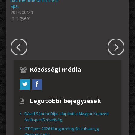
had the time of his life in
Spa.
2014/06/24
In "Egyéb"
Közösségi média
Legutóbbi bejegyzések
Dávid Sándor Díjat alapított a Magyar Nemzeti
AutósportSzövetség
GT Open 2026 Hungaroring @szuhaan_g
@pixupstudio