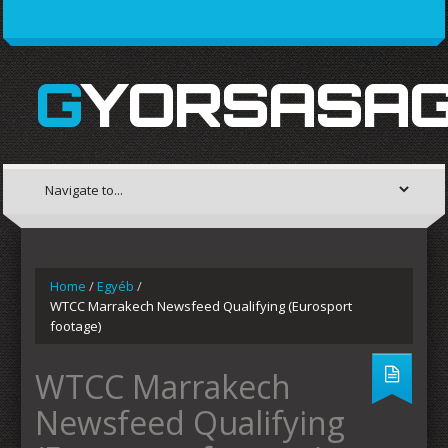
GYORSASAG
Home
/
Egyéb
/
WTCC Marrakech Newsfeed Qualifying (Eurosport
footage)
WTCC Marrakech
Newsfeed Qualifying