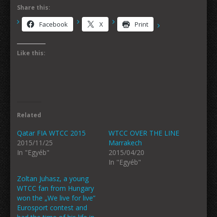
Share this:
Facebook
X
Print
Like this:
Related
Qatar FIA WTCC 2015
WTCC OVER THE LINE
2015/11/25
Marrakech
In "Egyéb"
2015/04/20
In "Egyéb"
Zoltan Juhasz, a young
WTCC fan from Hungary
won the „We live for live”
Eurosport contest and