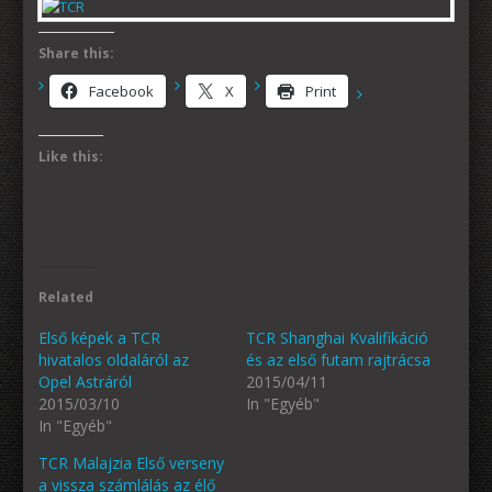
Share this:
Facebook
X
Print
Like this:
Related
Első képek a TCR
TCR Shanghai Kvalifikáció
hivatalos oldaláról az
és az első futam rajtrácsa
Opel Astráról
2015/04/11
2015/03/10
In "Egyéb"
In "Egyéb"
TCR Malajzia Első verseny
a vissza számlálás az élő