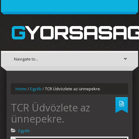
GYORSASAG
Home
/
Egyéb
/
TCR Üdvözlete az ünnepekre.
TCR Üdvözlete az
ünnepekre.
Egyéb