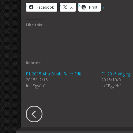
Facebook
X
Print
Like this:
Related
F1 2015 Abu Dhabi Race Edit
F1 2016 véglege
2015/12/16
2015/10/01
In "Egyéb"
In "Egyéb"