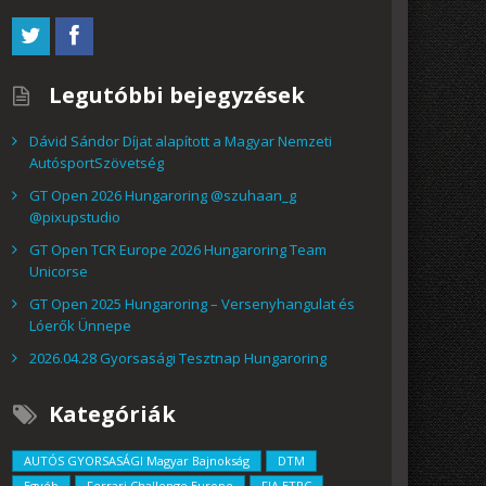
Legutóbbi bejegyzések
Dávid Sándor Díjat alapított a Magyar Nemzeti
AutósportSzövetség
GT Open 2026 Hungaroring @szuhaan_g
@pixupstudio
GT Open TCR Europe 2026 Hungaroring Team
Unicorse
GT Open 2025 Hungaroring – Versenyhangulat és
Lóerők Ünnepe
2026.04.28 Gyorsasági Tesztnap Hungaroring
Kategóriák
AUTÓS GYORSASÁGI Magyar Bajnokság
DTM
Egyéb
Ferrari Challenge Europe
FIA ETRC