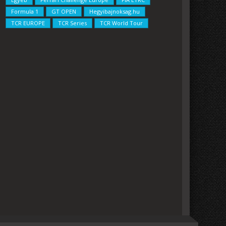
Formula 1
GT OPEN
Hegyibajnoksag.hu
TCR EUROPE
TCR Series
TCR World Tour