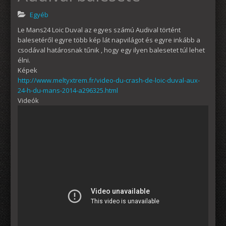
Egyéb
Le Mans24 Loic Duval az egyes számú Audival történt
balesetéről egyre több kép lát napvilágot és egyre inkább a
csodával határosnak tűnik , hogy egy ilyen balesetet túl lehet
élni.
Képek
http://www.meltyxtrem.fr/video-du-crash-de-loic-duval-aux-
24-h-du-mans-2014-a296325.html
Videók