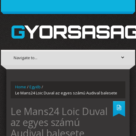
GYORSASAG
Home
/
Egyéb
/
Le Mans24 Loic Duval az egyes számú Audival balesete
Le Mans24 Loic Duval
az egyes számú
Audival balesete