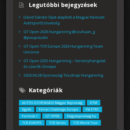
Legutóbbi bejegyzések
Dávid Sándor Díjat alapított a Magyar Nemzeti
AutósportSzövetség
GT Open 2026 Hungaroring @szuhaan_g
@pixupstudio
GT Open TCR Europe 2026 Hungaroring Team
Unicorse
GT Open 2025 Hungaroring – Versenyhangulat
és Lóerők Ünnepe
2026.04.28 Gyorsasági Tesztnap Hungaroring
Kategóriák
AUTÓS GYORSASÁGI Magyar Bajnokság
DTM
Egyéb
Ferrari Challenge Europe
FIA ETRC
Formula 1
GT OPEN
Hegyibajnoksag.hu
TCR EUROPE
TCR Series
TCR World Tour