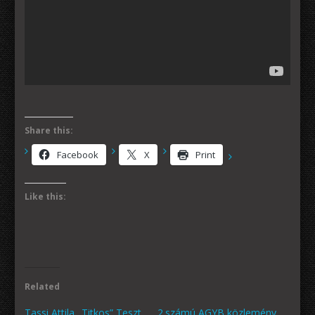
Share this:
Facebook
X
Print
Like this:
Related
Tassi Attila „Titkos” Teszt
2.számú AGYB közlemény