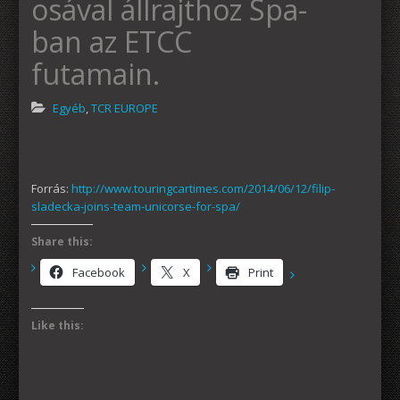
osával állrajthoz Spa-
ban az ETCC
futamain.
Egyéb
,
TCR EUROPE
Forrás:
http://www.touringcartimes.com/2014/06/12/filip-
sladecka-joins-team-unicorse-for-spa/
Share this:
Facebook
X
Print
Like this: