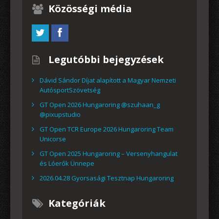
Közösségi média
Legutóbbi bejegyzések
Dávid Sándor Díjat alapított a Magyar Nemzeti
AutósportSzövetség
GT Open 2026 Hungaroring @szuhaan_g
@pixupstudio
GT Open TCR Europe 2026 Hungaroring Team
Unicorse
GT Open 2025 Hungaroring – Versenyhangulat
és Lóerők Ünnepe
2026.04.28 Gyorsasági Tesztnap Hungaroring
Kategóriák