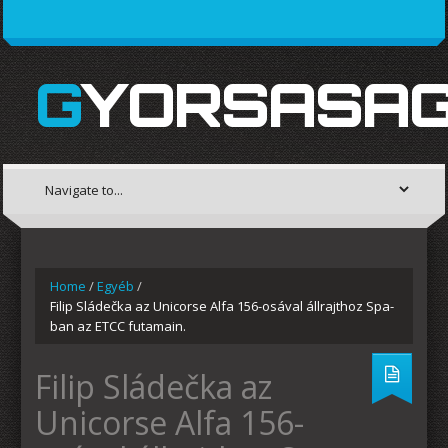
GYORSASAG
Home
/
Egyéb
/
Filip Sládečka az Unicorse Alfa 156-osával állrajthoz Spa-
ban az ETCC futamain.
Filip Sládečka az
Unicorse Alfa 156-